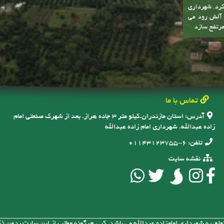
کرد. شهرداری
ه آلش رود می
مرتفع سازد
تماس با ما
آدرس:
استان مازندران.کیلو متر ۳ جاده هراز. بعد از شهرک صنعتی امام
زاده عبدالله. شهرداری امام زاده عبدالله
تلفن:
6-01143123755
نقشه سایت
لق به شهرداری امامزاده عبدالله می باشد. کپی هرگونه مطلب از این سایت بدون ذکر