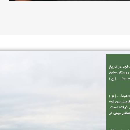
 خود در تاریخ
از مجموع سه روستای سابق
بدا... ( ع )
عبدا... ( ع )
فاصل بین کوه
 گرفته است.
 این شهر با وسعتی حدود چهارصد هکتار و حریم آن با مساحت 2200 هکتار بیش از