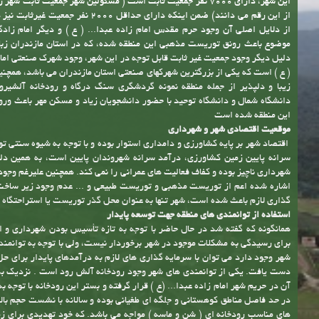
این شهر، دارای 7000 نفر جمعیت ثابت است ( مسئولین شهر جمعیت ثابت شه
از این رقم می دانند) ضمن اینکه دارای حداقل 2000 نفر 
از دلایل اصلی آن وجود حرم مقدس امام زاده عبدا... ( ع ) و دیگر امام زاد
موضوع باعث رونق توریست مذهبی این منطقه شده، که در استان مازندران زبا
دلیل دیگر وجود جمعیت غیر ثابت قابل توجه در این شهر، وجود شهرک صنعتی امام 
( ع ) است که یکی از بزرگترین شهرکهای صنعتی استان مازندران می باشد، همچنی
زیبا و دلپذیر از جمله منطقه نمونه گردشگری سنگ درگاه و رودخانه آلشیرو
دانشگاه شمال و دانشگاه توحید با حضور دانشجویان زیاد و مسکن مهر باعث ورو
این منطقه شده است
موقعیت اقتصادی شهر و شهرداری
اقتصاد شهر بر پایه کشاورزی و دامداری استوار بوده و با توجه به شیوه سنتی تو
سرانه پایین زمین کشاورزی، درآمد سرانه شهروندان پایین است، به همین دل
شهرداری ناچیز بوده و کفاف فعالیت های عمرانی را نمی کند. همچنین علیرغم وجود
اشاره شده اعم از توریست مذهبی و توریست طبیعی و ... عدم وجود زیر ساخت
گذاری لازم باعث شده است، شهر تنها به عنوان محل گذر توریست یا استراحتگاه 
استفاده از توانمندی های منطقه جهت توسعه پایدار
همانگونه که گفته شد در حال حاضر با توجه به تازه تأسیس بودن شهرداری و ا
برای رسیدگی به مشکلات موجود در شهر برخوردار نیست، ولی با توجه به توانمند
شهر وجود دارد می توان با سرمایه گذاری های لازم به درآمدهای پایدار برای ح
آن در حریم شهر امام زاده عبدا... (ع ) قرار گرفته و بستر این رودخانه با توجه ب
در حد فاصل مناطق کوهستانی و جلگه ای طغیانی بوده و سالانه با نشست حجم بالا
های مناسب رودخانه ای ( شن و ماسه ) مواجه می باشد. که خود تهدیدی برای زم