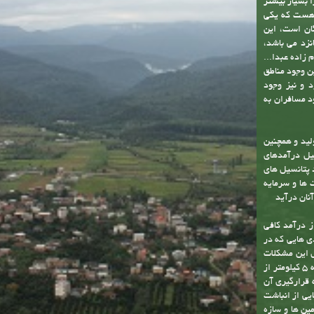
ر را بسیار بیشتر
جمعیت غیرثابت نیز هست که یکی
گان است، این
نزد می باشد،
زاده عبدا...
ن وجود مناطق
د و نیز وجود
د مسافران به
لید و همچنین
یل درآمدهای
 پتانسیل های
 ها و سرمایه
آنان درآید
ز درآمد کافی
ی هایی که در
ل این مشکلات
دست یافت. یکی از توانمندی های شهر وجود رودخانه آلش رود است . نزدیک به 5 کیلومتر از
ه قرارگیری آن
یی از انباشت
ین ها و سازه