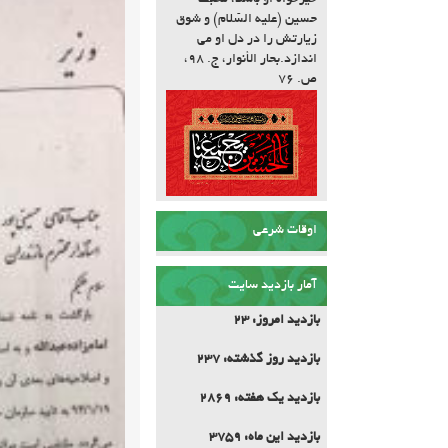
خیرخواه او باشد، محبّت
حسین (علیه السّلام) و شوق
زیارتش را در دل او مى
اندازد.بحار الأنوار، ج. ۹۸،
ص. ۷۶
اوقات شرعی
آمار بازدید سایت
بازدید امروز:
23
بازدید روز گذشته:
237
بازدید یک هفته:
2869
بازدید این ماه:
3759