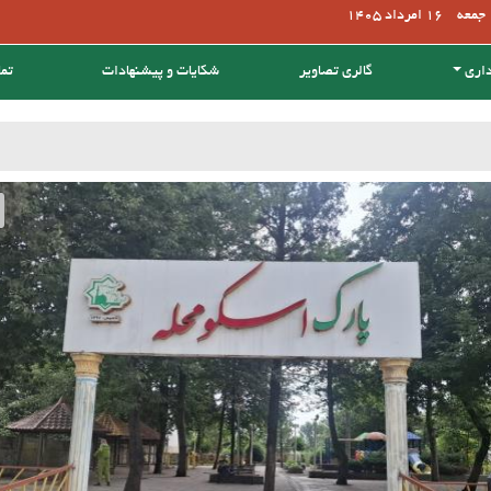
جمعه
16 امرداد 1405
داری
گالری تصاویر
شکایات و پیشنهادات
تما