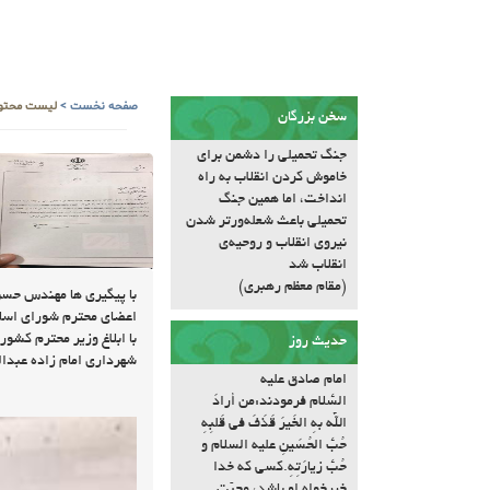
صفحه نخست
>
لیست محتوا
سخن بزرگان
جنگ تحمیلی را دشمن برای
خاموش کردن انقلاب به راه
انداخت، اما همین جنگ
تحمیلی باعث شعله‌ورتر شدن
نیروی انقلاب و روحیه‌ی
انقلاب شد
(مقام معظم رهبری)
با پیگیری ها مهندس حسن 
اعضای محترم شورای اسل
با ابلاغ وزیر محترم کشور 
حدیث روز
شهرداری امام زاده عبداله به درجه
امام صادق علیه
السّلام فرمودند:مَن أرادَ
اللّه بِهِ الخَیرَ قَذَفَ فی قَلبِهِ
حُبَّ الحُسَینِ علیه السلام و
حُبَّ زیارَتِهِ.کسى که خدا