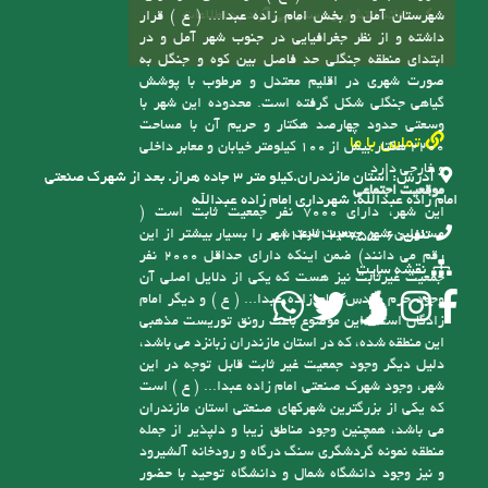
جمعیتی و جغرافیایی و زیارتی خود در تاریخ 31/4/91
طبق مصوبه شماره 82302/ت46828ک، هیأت دولت و
از مجموع سه روستای سابق اسکومحله، کاسمده و اسپند
به شهر تبدیل شده و متعاقب آن شهرداری امام زاده
عبدا... ( ع ) نیز در تاریخ 5/12/91 افتتاح گردید
موقعیت سیاسی، جغرافیایی
پیوندها
شهر امام زاده عبدا... ( ع ) در استان مازندران،
سامانه انتشار و دسترسی آزاد به اطلاعات
شهرستان آمل و بخش امام زاده عبدا... ( ع ) قرار
داشته و از نظر جغرافیایی در جنوب شهر آمل و در
ابتدای منطقه جنگلی حد فاصل بین کوه و جنگل به
صورت شهری در اقلیم معتدل و مرطوب با پوشش
گیاهی جنگلی شکل گرفته است. محدوده این شهر با
وسعتی حدود چهارصد هکتار و حریم آن با مساحت
تماس با ما
2200 هکتار بیش از 100 کیلومتر خیابان و معابر داخلی
و خارجی دارد
آدرس:
استان مازندران.کیلو متر ۳ جاده هراز. بعد از شهرک صنعتی
موقعیت اجتماعی
امام زاده عبدالله. شهرداری امام زاده عبدالله
این شهر، دارای 7000 نفر جمعیت ثابت است (
مسئولین شهر جمعیت ثابت شهر را بسیار بیشتر از این
تلفن:
6-01143123755
رقم می دانند) ضمن اینکه دارای حداقل 2000 نفر
نقشه سایت
جمعیت غیرثابت نیز هست که یکی از دلایل اصلی آن
وجود حرم مقدس امام زاده عبدا... ( ع ) و دیگر امام
زادگان است، این موضوع باعث رونق توریست مذهبی
این منطقه شده، که در استان مازندران زبانزد می باشد،