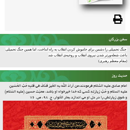
جنگل
سخن بزرگان
جنگ تحمیلی را دشمن برای خاموش کردن انقلاب به راه انداخت، اما همین جنگ تحمیلی
باعث شعله‌ورتر شدن نیروی انقلاب و روحیه‌ی انقلاب شد
(مقام معظم رهبری)
حدیث روز
امام صادق علیه السّلام فرمودند:مَن أرادَ اللّه بِهِ الخَیرَ قَذَفَ فی قَلبِهِ حُبَّ الحُسَینِ
علیه السلام و حُبَّ زیارَتِهِ.کسى که خدا خیرخواه او باشد، محبّت حسین (علیه السّلام)