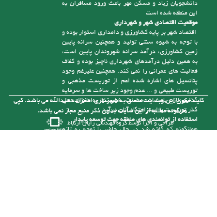
دلیل دیگر وجود جمعیت غیر ثابت قابل توجه در این
شهر، وجود شهرک صنعتی امام زاده عبدا... ( ع ) است
که یکی از بزرگترین شهرکهای صنعتی استان مازندران
می باشد، همچنین وجود مناطق زیبا و دلپذیر از جمله
منطقه نمونه گردشگری سنگ درگاه و رودخانه آلشیرود
و نیز وجود دانشگاه شمال و دانشگاه توحید با حضور
دانشجویان زیاد و مسکن مهر باعث ورود مسافران به
این منطقه شده است
موقعیت اقتصادی شهر و شهرداری
اقتصاد شهر بر پایه کشاورزی و دامداری استوار بوده و
با توجه به شیوه سنتی تولید و همچنین سرانه پایین
زمین کشاورزی، درآمد سرانه شهروندان پایین است،
به همین دلیل درآمدهای شهرداری ناچیز بوده و کفاف
فعالیت های عمرانی را نمی کند. همچنین علیرغم وجود
پتانسیل های اشاره شده اعم از توریست مذهبی و
توریست طبیعی و ... عدم وجود زیر ساخت ها و سرمایه
گذاری لازم باعث شده است، شهر تنها به عنوان محل
کلیه حقوق این وبسایت متعلق به شهرداری امامزاده عبدالله می باشد. کپی
گذر توریست یا استراحتگاه آنان درآید
هرگونه مطلب از این سایت بدون ذکر منبع مجاز نمی باشد.
استفاده از توانمندی های منطقه جهت توسعه پایدار
طراحی و اجرا توسط
گروه مهندسی رایان ارتباط
همانگونه که گفته شد در حال حاضر با توجه به تازه
تأسیس بودن شهرداری و از درآمد کافی برای رسیدگی
به مشکلات موجود در شهر برخوردار نیست، ولی با توجه