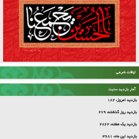
و شوق زیارتش را در دل او مى اندازد.بحار الأنوار، ج. ۹۸، ص. ۷۶
اوقات شرعی
آمار بازدید سایت