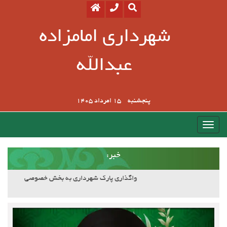
شهرداری امامزاده
عبدالله
پنجشنبه
15 امرداد 1405
:خبر
آسفالت کوچه وصال ۲۰