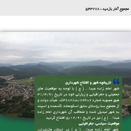
بازدید امروز:
182
بازدید روز گذشته:
279
بازدید یک هفته:
2862
بازدید این ماه:
3681
مجموع آمار بازدید :
543778
تاریخچه شهر و افتتاح شهرداری
شهر امام زاده عبدا... ( ع ) با توجه به موقعیت های