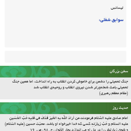
سوابق شغلی:
سخن بزرگان
جنگ تحمیلی را دشمن برای خاموش کردن انقلاب به راه انداخت، اما همین جنگ
تحمیلی باعث شعله‌ورتر شدن نیروی انقلاب و روحیه‌ی انقلاب شد
(مقام معظم رهبری)
حدیث روز
امام صادق علیه السّلام فرمودند:مَن أرادَ اللّه بِهِ الخَیرَ قَذَفَ فی قَلبِهِ حُبَّ الحُسَینِ
علیه السلام و حُبَّ زیارَتِهِ.کسى که خدا خیرخواه او باشد، محبّت حسین (علیه السّلام)
و شوق زیارتش را در دل او مى اندازد.بحار الأنوار، ج. ۹۸، ص. ۷۶