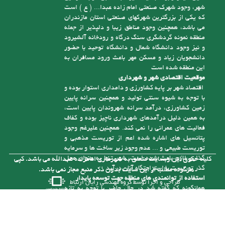
می باشد، همچنین وجود مناطق زیبا و دلپذیر از جمله
منطقه نمونه گردشگری سنگ درگاه و رودخانه آلشیرود
و نیز وجود دانشگاه شمال و دانشگاه توحید با حضور
دانشجویان زیاد و مسکن مهر باعث ورود مسافران به
این منطقه شده است
موقعیت اقتصادی شهر و شهرداری
اقتصاد شهر بر پایه کشاورزی و دامداری استوار بوده و
با توجه به شیوه سنتی تولید و همچنین سرانه پایین
زمین کشاورزی، درآمد سرانه شهروندان پایین است،
به همین دلیل درآمدهای شهرداری ناچیز بوده و کفاف
فعالیت های عمرانی را نمی کند. همچنین علیرغم وجود
پتانسیل های اشاره شده اعم از توریست مذهبی و
توریست طبیعی و ... عدم وجود زیر ساخت ها و سرمایه
گذاری لازم باعث شده است، شهر تنها به عنوان محل
کلیه حقوق این وبسایت متعلق به شهرداری امامزاده عبدالله می باشد. کپی
گذر توریست یا استراحتگاه آنان درآید
هرگونه مطلب از این سایت بدون ذکر منبع مجاز نمی باشد.
استفاده از توانمندی های منطقه جهت توسعه پایدار
طراحی و اجرا توسط
گروه مهندسی رایان ارتباط
همانگونه که گفته شد در حال حاضر با توجه به تازه
تأسیس بودن شهرداری و از درآمد کافی برای رسیدگی
به مشکلات موجود در شهر برخوردار نیست، ولی با توجه
به توانمندی هایی که در شهر وجود دارد می توان با
سرمایه گذاری های لازم به درآمدهای پایدار برای حل
این مشکلات دست یافت. یکی از توانمندی های شهر