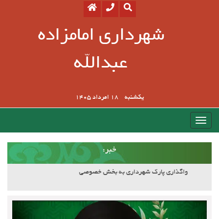
شهرداری امامزاده
عبدالله
یکشنبه
18 امرداد 1405
:خبر
آسفالت کوچه وصال ۲۰