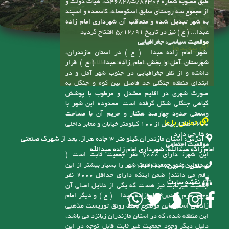
به شهر تبدیل شده و متعاقب آن شهرداری امام زاده
عبدا... ( ع ) نیز در تاریخ 5/12/91 افتتاح گردید
موقعیت سیاسی، جغرافیایی
پیوندها
شهر امام زاده عبدا... ( ع ) در استان مازندران،
سامانه انتشار و دسترسی آزاد به اطلاعات
شهرستان آمل و بخش امام زاده عبدا... ( ع ) قرار
داشته و از نظر جغرافیایی در جنوب شهر آمل و در
ابتدای منطقه جنگلی حد فاصل بین کوه و جنگل به
صورت شهری در اقلیم معتدل و مرطوب با پوشش
گیاهی جنگلی شکل گرفته است. محدوده این شهر با
وسعتی حدود چهارصد هکتار و حریم آن با مساحت
تماس با ما
2200 هکتار بیش از 100 کیلومتر خیابان و معابر داخلی
و خارجی دارد
آدرس:
استان مازندران.کیلو متر ۳ جاده هراز. بعد از شهرک صنعتی
موقعیت اجتماعی
امام زاده عبدالله. شهرداری امام زاده عبدالله
این شهر، دارای 7000 نفر جمعیت ثابت است (
مسئولین شهر جمعیت ثابت شهر را بسیار بیشتر از این
تلفن:
6-01143123755
رقم می دانند) ضمن اینکه دارای حداقل 2000 نفر
نقشه سایت
جمعیت غیرثابت نیز هست که یکی از دلایل اصلی آن
وجود حرم مقدس امام زاده عبدا... ( ع ) و دیگر امام
زادگان است، این موضوع باعث رونق توریست مذهبی
این منطقه شده، که در استان مازندران زبانزد می باشد،
دلیل دیگر وجود جمعیت غیر ثابت قابل توجه در این
شهر، وجود شهرک صنعتی امام زاده عبدا... ( ع ) است
که یکی از بزرگترین شهرکهای صنعتی استان مازندران