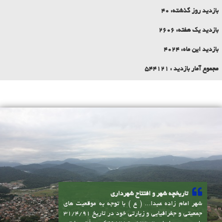
بازدید یک هفته:
2606
بازدید این ماه:
4024
مجموع آمار بازدید :
544121
تاریخچه شهر و افتتاح شهرداری
شهر امام زاده عبدا... ( ع ) با توجه به موقعیت های
جمعیتی و جغرافیایی و زیارتی خود در تاریخ 31/4/91
طبق مصوبه شماره 82302/ت46828ک، هیأت دولت و
از مجموع سه روستای سابق اسکومحله، کاسمده و اسپند