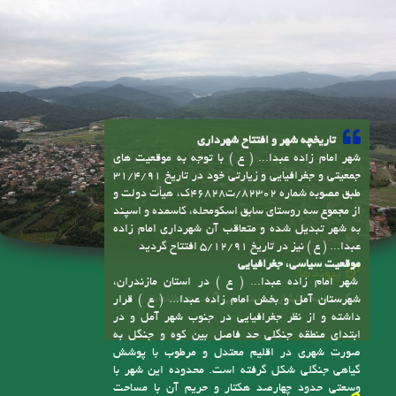
تاریخچه شهر و افتتاح شهرداری
شهر امام زاده عبدا... ( ع ) با توجه به موقعیت های
جمعیتی و جغرافیایی و زیارتی خود در تاریخ 31/4/91
طبق مصوبه شماره 82302/ت46828ک، هیأت دولت و
از مجموع سه روستای سابق اسکومحله، کاسمده و اسپند
به شهر تبدیل شده و متعاقب آن شهرداری امام زاده
عبدا... ( ع ) نیز در تاریخ 5/12/91 افتتاح گردید
موقعیت سیاسی، جغرافیایی
پیوندها
شهر امام زاده عبدا... ( ع ) در استان مازندران،
سامانه انتشار و دسترسی آزاد به اطلاعات
شهرستان آمل و بخش امام زاده عبدا... ( ع ) قرار
داشته و از نظر جغرافیایی در جنوب شهر آمل و در
ابتدای منطقه جنگلی حد فاصل بین کوه و جنگل به
صورت شهری در اقلیم معتدل و مرطوب با پوشش
گیاهی جنگلی شکل گرفته است. محدوده این شهر با
وسعتی حدود چهارصد هکتار و حریم آن با مساحت