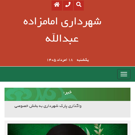
شهرداری امامزاده
عبدالله
یکشنبه
18 امرداد 1405
:خبر
آسفالت کوچه وصال ۲۰