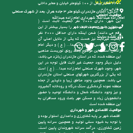
تماس با ما
2200 هکتار بیش از 100 کیلومتر خیابان و معابر داخلی
و خارجی دارد
آدرس:
استان مازندران.کیلو متر ۳ جاده هراز. بعد از شهرک صنعتی
موقعیت اجتماعی
امام زاده عبدالله. شهرداری امام زاده عبدالله
این شهر، دارای 7000 نفر جمعیت ثابت است (
مسئولین شهر جمعیت ثابت شهر را بسیار بیشتر از این
تلفن:
6-01143123755
رقم می دانند) ضمن اینکه دارای حداقل 2000 نفر
نقشه سایت
جمعیت غیرثابت نیز هست که یکی از دلایل اصلی آن
وجود حرم مقدس امام زاده عبدا... ( ع ) و دیگر امام
زادگان است، این موضوع باعث رونق توریست مذهبی
این منطقه شده، که در استان مازندران زبانزد می باشد،
دلیل دیگر وجود جمعیت غیر ثابت قابل توجه در این
شهر، وجود شهرک صنعتی امام زاده عبدا... ( ع ) است
که یکی از بزرگترین شهرکهای صنعتی استان مازندران
می باشد، همچنین وجود مناطق زیبا و دلپذیر از جمله
منطقه نمونه گردشگری سنگ درگاه و رودخانه آلشیرود
و نیز وجود دانشگاه شمال و دانشگاه توحید با حضور
دانشجویان زیاد و مسکن مهر باعث ورود مسافران به
این منطقه شده است
موقعیت اقتصادی شهر و شهرداری
اقتصاد شهر بر پایه کشاورزی و دامداری استوار بوده و
با توجه به شیوه سنتی تولید و همچنین سرانه پایین
زمین کشاورزی، درآمد سرانه شهروندان پایین است،