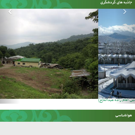
جاذبه های گردشگری
آستان مقدس امام زاده عبداله(ع)
هواشناسی