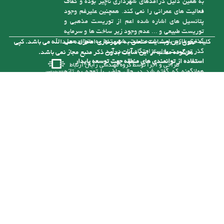
به همین دلیل درآمدهای شهرداری ناچیز بوده و کفاف
فعالیت های عمرانی را نمی کند. همچنین علیرغم وجود
پتانسیل های اشاره شده اعم از توریست مذهبی و
توریست طبیعی و ... عدم وجود زیر ساخت ها و سرمایه
گذاری لازم باعث شده است، شهر تنها به عنوان محل
کلیه حقوق این وبسایت متعلق به شهرداری امامزاده عبدالله می باشد. کپی
گذر توریست یا استراحتگاه آنان درآید
هرگونه مطلب از این سایت بدون ذکر منبع مجاز نمی باشد.
استفاده از توانمندی های منطقه جهت توسعه پایدار
طراحی و اجرا توسط
گروه مهندسی رایان ارتباط
همانگونه که گفته شد در حال حاضر با توجه به تازه
تأسیس بودن شهرداری و از درآمد کافی برای رسیدگی
به مشکلات موجود در شهر برخوردار نیست، ولی با توجه
به توانمندی هایی که در شهر وجود دارد می توان با
سرمایه گذاری های لازم به درآمدهای پایدار برای حل
این مشکلات دست یافت. یکی از توانمندی های شهر
وجود رودخانه آلش رود است . نزدیک به 5 کیلومتر از
آن در حریم شهر امام زاده عبدا... (ع ) قرار گرفته و
بستر این رودخانه با توجه به قرارگیری آن در حد فاصل
مناطق کوهستانی و جلگه ای طغیانی بوده و سالانه با
نشست حجم بالایی از انباشت های مناسب رودخانه ای (
شن و ماسه ) مواجه می باشد. که خود تهدیدی برای
زمین ها و سازه های اطراف آن است که با برداشت
منطقی می توان آنرا به فرصتی مناسب تبدیل کرد.
شهرداری در صورت تهیه ماشین آلات و تجهیزات مورد
نیاز و بهره برداری از شن وماسه آلش رود می تواند آنرا