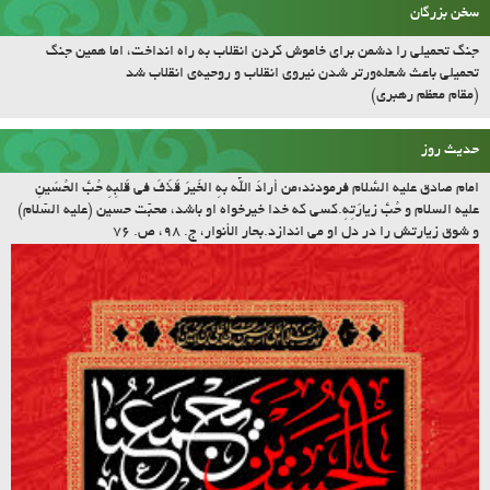
سخن بزرگان
جنگ تحمیلی را دشمن برای خاموش کردن انقلاب به راه انداخت، اما همین جنگ
تحمیلی باعث شعله‌ورتر شدن نیروی انقلاب و روحیه‌ی انقلاب شد
(مقام معظم رهبری)
حدیث روز
امام صادق علیه السّلام فرمودند:مَن أرادَ اللّه بِهِ الخَیرَ قَذَفَ فی قَلبِهِ حُبَّ الحُسَینِ
علیه السلام و حُبَّ زیارَتِهِ.کسى که خدا خیرخواه او باشد، محبّت حسین (علیه السّلام)
و شوق زیارتش را در دل او مى اندازد.بحار الأنوار، ج. ۹۸، ص. ۷۶