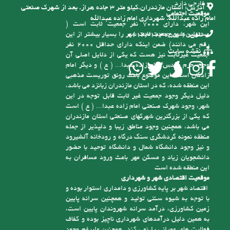
داشته و از نظر جغرافیایی در جنوب شهر آمل و در
ابتدای منطقه جنگلی حد فاصل بین کوه و جنگل به
صورت شهری در اقلیم معتدل و مرطوب با پوشش
گیاهی جنگلی شکل گرفته است. محدوده این شهر با
وسعتی حدود چهارصد هکتار و حریم آن با مساحت
تماس با ما
2200 هکتار بیش از 100 کیلومتر خیابان و معابر داخلی
و خارجی دارد
آدرس:
استان مازندران.کیلو متر ۳ جاده هراز. بعد از شهرک صنعتی
موقعیت اجتماعی
امام زاده عبدالله. شهرداری امام زاده عبدالله
این شهر، دارای 7000 نفر جمعیت ثابت است (
مسئولین شهر جمعیت ثابت شهر را بسیار بیشتر از این
تلفن:
6-01143123755
رقم می دانند) ضمن اینکه دارای حداقل 2000 نفر
نقشه سایت
جمعیت غیرثابت نیز هست که یکی از دلایل اصلی آن
وجود حرم مقدس امام زاده عبدا... ( ع ) و دیگر امام
زادگان است، این موضوع باعث رونق توریست مذهبی
این منطقه شده، که در استان مازندران زبانزد می باشد،
دلیل دیگر وجود جمعیت غیر ثابت قابل توجه در این
شهر، وجود شهرک صنعتی امام زاده عبدا... ( ع ) است
که یکی از بزرگترین شهرکهای صنعتی استان مازندران
می باشد، همچنین وجود مناطق زیبا و دلپذیر از جمله
منطقه نمونه گردشگری سنگ درگاه و رودخانه آلشیرود
و نیز وجود دانشگاه شمال و دانشگاه توحید با حضور
دانشجویان زیاد و مسکن مهر باعث ورود مسافران به