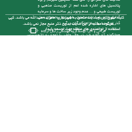
این منطقه شده است
موقعیت اقتصادی شهر و شهرداری
اقتصاد شهر بر پایه کشاورزی و دامداری استوار بوده و
با توجه به شیوه سنتی تولید و همچنین سرانه پایین
زمین کشاورزی، درآمد سرانه شهروندان پایین است،
به همین دلیل درآمدهای شهرداری ناچیز بوده و کفاف
فعالیت های عمرانی را نمی کند. همچنین علیرغم وجود
پتانسیل های اشاره شده اعم از توریست مذهبی و
توریست طبیعی و ... عدم وجود زیر ساخت ها و سرمایه
گذاری لازم باعث شده است، شهر تنها به عنوان محل
کلیه حقوق این وبسایت متعلق به شهرداری امامزاده عبدالله می باشد. کپی
گذر توریست یا استراحتگاه آنان درآید
هرگونه مطلب از این سایت بدون ذکر منبع مجاز نمی باشد.
استفاده از توانمندی های منطقه جهت توسعه پایدار
طراحی و اجرا توسط
گروه مهندسی رایان ارتباط
همانگونه که گفته شد در حال حاضر با توجه به تازه
تأسیس بودن شهرداری و از درآمد کافی برای رسیدگی
به مشکلات موجود در شهر برخوردار نیست، ولی با توجه
به توانمندی هایی که در شهر وجود دارد می توان با
سرمایه گذاری های لازم به درآمدهای پایدار برای حل
این مشکلات دست یافت. یکی از توانمندی های شهر
وجود رودخانه آلش رود است . نزدیک به 5 کیلومتر از
آن در حریم شهر امام زاده عبدا... (ع ) قرار گرفته و
بستر این رودخانه با توجه به قرارگیری آن در حد فاصل
مناطق کوهستانی و جلگه ای طغیانی بوده و سالانه با
نشست حجم بالایی از انباشت های مناسب رودخانه ای (