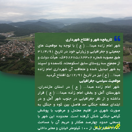
مجموع آمار بازدید :
543879
تاریخچه شهر و افتتاح شهرداری
شهر امام زاده عبدا... ( ع ) با توجه به موقعیت های
جمعیتی و جغرافیایی و زیارتی خود در تاریخ 31/4/91
طبق مصوبه شماره 82302/ت46828ک، هیأت دولت و
از مجموع سه روستای سابق اسکومحله، کاسمده و اسپند
به شهر تبدیل شده و متعاقب آن شهرداری امام زاده
عبدا... ( ع ) نیز در تاریخ 5/12/91 افتتاح گردید
موقعیت سیاسی، جغرافیایی
پیوندها
شهر امام زاده عبدا... ( ع ) در استان مازندران،
سامانه انتشار و دسترسی آزاد به اطلاعات
شهرستان آمل و بخش امام زاده عبدا... ( ع ) قرار