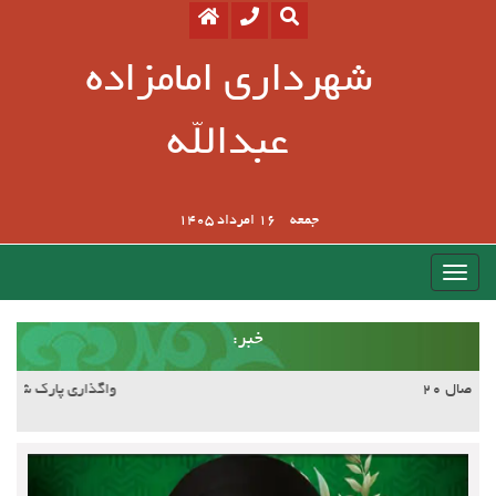
شهرداری امامزاده
عبدالله
جمعه
16 امرداد 1405
:خبر
آسفالت کوچه وصال ۲۰