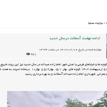
>
جزئیات محتوا
ادامه نهضت آسفالت درسال جدید
نوشته شده در تاریخ
1402/02/06
در ساعت
13:34
971
چه ها و خیاباهای فرعی و اصلی شهر امام زاده عبداله در سال جدید نیز این روند شروع ب
نموده و در روز سه شنبه 5 اردیبهشت 1402 کوچه های بهار 5/1، بهار5/2 و بهار10 درمحله 
 عمرانی شهرداری امام زاده عبداله آسفالت و به بهره برداری رسید