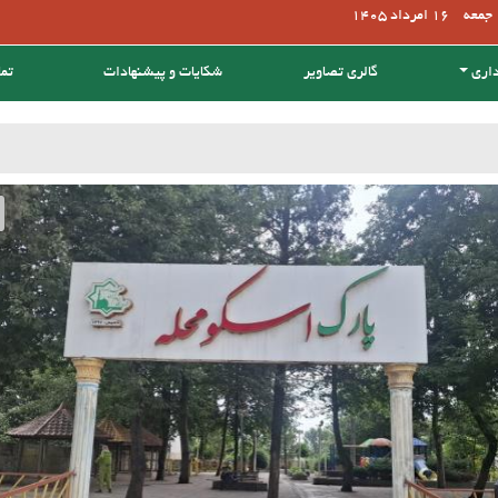
جمعه
16 امرداد 1405
داری
گالری تصاویر
شکایات و پیشنهادات
تما