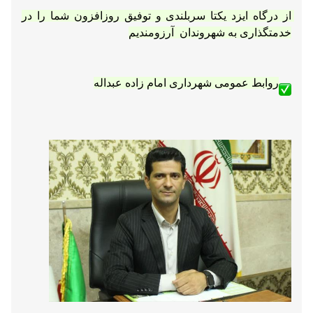
۲۵ اسفند ماه را که به یاد مهندس شهید مهدی باکری 
«روز شهردار» نام گذاری شده است، حضور محترمتان 
تبریک عرض می نماییم
از درگاه ایزد یکتا سربلندی و توفیق روزافزون شما را در 
خدمتگذاری به شهروندان  آرزومندیم
روابط عمومی شهرداری امام زاده عبداله