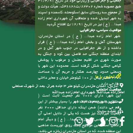
تاریخچه شهر و افتتاح شهرداری
شهر امام زاده عبدا... ( ع ) با توجه به موقعیت های
جمعیتی و جغرافیایی و زیارتی خود در تاریخ 31/4/91
طبق مصوبه شماره 82302/ت46828ک، هیأت دولت و
از مجموع سه روستای سابق اسکومحله، کاسمده و اسپند
به شهر تبدیل شده و متعاقب آن شهرداری امام زاده
عبدا... ( ع ) نیز در تاریخ 5/12/91 افتتاح گردید
موقعیت سیاسی، جغرافیایی
پیوندها
شهر امام زاده عبدا... ( ع ) در استان مازندران،
سامانه انتشار و دسترسی آزاد به اطلاعات
شهرستان آمل و بخش امام زاده عبدا... ( ع ) قرار
داشته و از نظر جغرافیایی در جنوب شهر آمل و در
ابتدای منطقه جنگلی حد فاصل بین کوه و جنگل به
صورت شهری در اقلیم معتدل و مرطوب با پوشش
گیاهی جنگلی شکل گرفته است. محدوده این شهر با
وسعتی حدود چهارصد هکتار و حریم آن با مساحت
تماس با ما
2200 هکتار بیش از 100 کیلومتر خیابان و معابر داخلی
و خارجی دارد
آدرس:
استان مازندران.کیلو متر ۳ جاده هراز. بعد از شهرک صنعتی
موقعیت اجتماعی
امام زاده عبدالله. شهرداری امام زاده عبدالله
این شهر، دارای 7000 نفر جمعیت ثابت است (
مسئولین شهر جمعیت ثابت شهر را بسیار بیشتر از این
تلفن:
6-01143123755