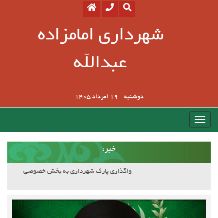
شهرداری امامزاده
عبدالله
دوشنبه
19 امرداد 1405
:خبر
آسفالت کوچه وصال ۲۰