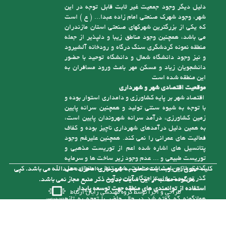
رقم می دانند) ضمن اینکه دارای حداقل 2000 نفر
نقشه سایت
جمعیت غیرثابت نیز هست که یکی از دلایل اصلی آن
وجود حرم مقدس امام زاده عبدا... ( ع ) و دیگر امام
زادگان است، این موضوع باعث رونق توریست مذهبی
این منطقه شده، که در استان مازندران زبانزد می باشد،
دلیل دیگر وجود جمعیت غیر ثابت قابل توجه در این
شهر، وجود شهرک صنعتی امام زاده عبدا... ( ع ) است
که یکی از بزرگترین شهرکهای صنعتی استان مازندران
می باشد، همچنین وجود مناطق زیبا و دلپذیر از جمله
منطقه نمونه گردشگری سنگ درگاه و رودخانه آلشیرود
و نیز وجود دانشگاه شمال و دانشگاه توحید با حضور
دانشجویان زیاد و مسکن مهر باعث ورود مسافران به
این منطقه شده است
موقعیت اقتصادی شهر و شهرداری
اقتصاد شهر بر پایه کشاورزی و دامداری استوار بوده و
با توجه به شیوه سنتی تولید و همچنین سرانه پایین
زمین کشاورزی، درآمد سرانه شهروندان پایین است،
به همین دلیل درآمدهای شهرداری ناچیز بوده و کفاف
فعالیت های عمرانی را نمی کند. همچنین علیرغم وجود
پتانسیل های اشاره شده اعم از توریست مذهبی و
توریست طبیعی و ... عدم وجود زیر ساخت ها و سرمایه
گذاری لازم باعث شده است، شهر تنها به عنوان محل
کلیه حقوق این وبسایت متعلق به شهرداری امامزاده عبدالله می باشد. کپی
گذر توریست یا استراحتگاه آنان درآید
هرگونه مطلب از این سایت بدون ذکر منبع مجاز نمی باشد.