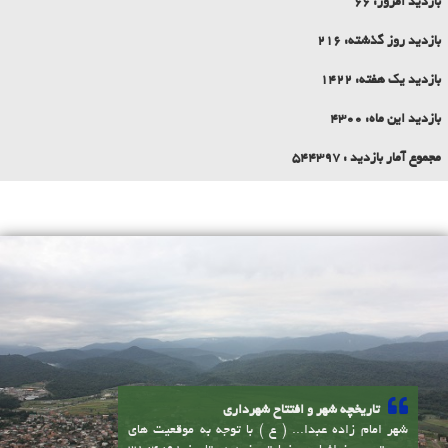
اوقات شرعی
آمار بازدید سایت
بازدید امروز:
66
بازدید روز گذشته:
216
بازدید یک هفته:
1422
بازدید این ماه:
4300
مجموع آمار بازدید :
544397