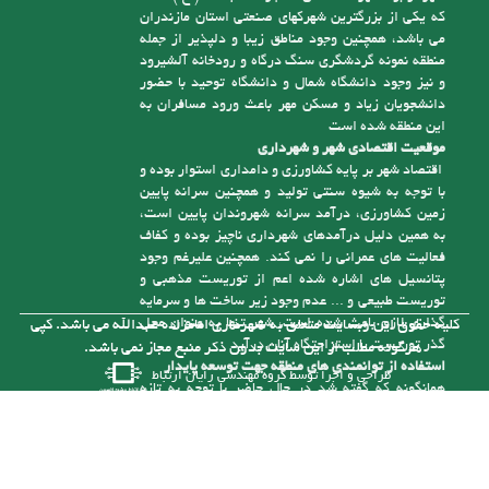
موقعیت اقتصادی شهر و شهرداری
اقتصاد شهر بر پایه کشاورزی و دامداری استوار بوده و
با توجه به شیوه سنتی تولید و همچنین سرانه پایین
زمین کشاورزی، درآمد سرانه شهروندان پایین است،
به همین دلیل درآمدهای شهرداری ناچیز بوده و کفاف
فعالیت های عمرانی را نمی کند. همچنین علیرغم وجود
پتانسیل های اشاره شده اعم از توریست مذهبی و
توریست طبیعی و ... عدم وجود زیر ساخت ها و سرمایه
گذاری لازم باعث شده است، شهر تنها به عنوان محل
کلیه حقوق این وبسایت متعلق به شهرداری امامزاده عبدالله می باشد. کپی
گذر توریست یا استراحتگاه آنان درآید
هرگونه مطلب از این سایت بدون ذکر منبع مجاز نمی باشد.
استفاده از توانمندی های منطقه جهت توسعه پایدار
طراحی و اجرا توسط
گروه مهندسی رایان ارتباط
همانگونه که گفته شد در حال حاضر با توجه به تازه
تأسیس بودن شهرداری و از درآمد کافی برای رسیدگی
به مشکلات موجود در شهر برخوردار نیست، ولی با توجه
به توانمندی هایی که در شهر وجود دارد می توان با
سرمایه گذاری های لازم به درآمدهای پایدار برای حل
این مشکلات دست یافت. یکی از توانمندی های شهر
وجود رودخانه آلش رود است . نزدیک به 5 کیلومتر از
آن در حریم شهر امام زاده عبدا... (ع ) قرار گرفته و
بستر این رودخانه با توجه به قرارگیری آن در حد فاصل
مناطق کوهستانی و جلگه ای طغیانی بوده و سالانه با
نشست حجم بالایی از انباشت های مناسب رودخانه ای (