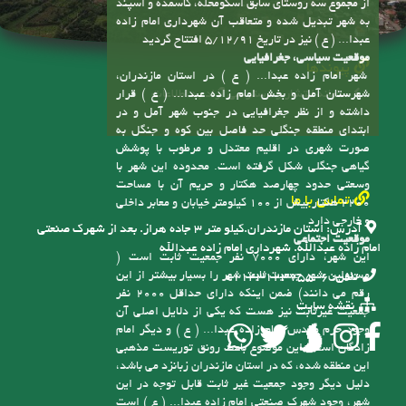
ابتدای منطقه جنگلی حد فاصل بین کوه و جنگل به
صورت شهری در اقلیم معتدل و مرطوب با پوشش
گیاهی جنگلی شکل گرفته است. محدوده این شهر با
وسعتی حدود چهارصد هکتار و حریم آن با مساحت
تماس با ما
2200 هکتار بیش از 100 کیلومتر خیابان و معابر داخلی
و خارجی دارد
آدرس:
استان مازندران.کیلو متر ۳ جاده هراز. بعد از شهرک صنعتی
موقعیت اجتماعی
امام زاده عبدالله. شهرداری امام زاده عبدالله
این شهر، دارای 7000 نفر جمعیت ثابت است (
مسئولین شهر جمعیت ثابت شهر را بسیار بیشتر از این
تلفن:
6-01143123755
رقم می دانند) ضمن اینکه دارای حداقل 2000 نفر
نقشه سایت
جمعیت غیرثابت نیز هست که یکی از دلایل اصلی آن
وجود حرم مقدس امام زاده عبدا... ( ع ) و دیگر امام
زادگان است، این موضوع باعث رونق توریست مذهبی
این منطقه شده، که در استان مازندران زبانزد می باشد،
دلیل دیگر وجود جمعیت غیر ثابت قابل توجه در این
شهر، وجود شهرک صنعتی امام زاده عبدا... ( ع ) است
که یکی از بزرگترین شهرکهای صنعتی استان مازندران
می باشد، همچنین وجود مناطق زیبا و دلپذیر از جمله
منطقه نمونه گردشگری سنگ درگاه و رودخانه آلشیرود
و نیز وجود دانشگاه شمال و دانشگاه توحید با حضور
دانشجویان زیاد و مسکن مهر باعث ورود مسافران به
این منطقه شده است