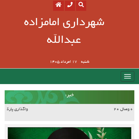
شهرداری امامزاده
عبدالله
شنبه
17 امرداد 1405
:خبر
آسفالت کوچه وصال ۲۰