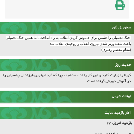
جنگ تحمیلی را دشمن برای خاموش کردن انقلاب به راه انداخت، اما همین جنگ تحمیلی
باعث شعله‌ورتر شدن نیروی انقلاب و روحیه‌ی انقلاب شد
(مقام معظم رهبری)
حدیث روز
کربلا را زیارت کنید و این کار را ادامه دهید، چرا که کربلا بهترین فرزندان پیامبران را
در آغوش خویش گرفته است.
اوقات شرعی
آمار بازدید سایت
بازدید امروز:
17
بازدید روز گذشته:
242
بازدید یک هفته:
2896
بازدید این ماه:
3995
مجموع آمار بازدید :
544092