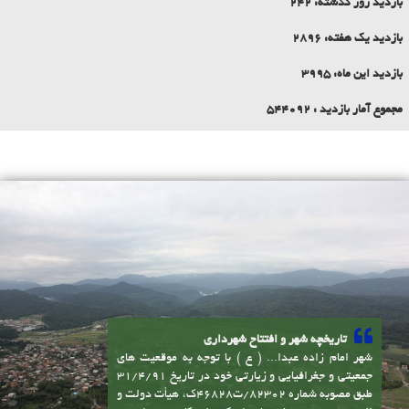
تاریخچه شهر و افتتاح شهرداری
شهر امام زاده عبدا... ( ع ) با توجه به موقعیت های
جمعیتی و جغرافیایی و زیارتی خود در تاریخ 31/4/91
طبق مصوبه شماره 82302/ت46828ک، هیأت دولت و
از مجموع سه روستای سابق اسکومحله، کاسمده و اسپند
به شهر تبدیل شده و متعاقب آن شهرداری امام زاده
عبدا... ( ع ) نیز در تاریخ 5/12/91 افتتاح گردید
موقعیت سیاسی، جغرافیایی
پیوندها
شهر امام زاده عبدا... ( ع ) در استان مازندران،
سامانه انتشار و دسترسی آزاد به اطلاعات
شهرستان آمل و بخش امام زاده عبدا... ( ع ) قرار
داشته و از نظر جغرافیایی در جنوب شهر آمل و در