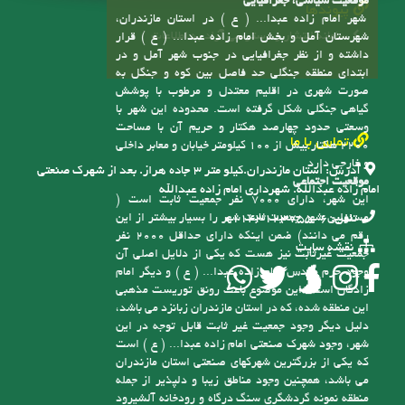
موقعیت سیاسی، جغرافیایی
پیوندها
شهر امام زاده عبدا... ( ع ) در استان مازندران،
سامانه انتشار و دسترسی آزاد به اطلاعات
شهرستان آمل و بخش امام زاده عبدا... ( ع ) قرار
داشته و از نظر جغرافیایی در جنوب شهر آمل و در
ابتدای منطقه جنگلی حد فاصل بین کوه و جنگل به
صورت شهری در اقلیم معتدل و مرطوب با پوشش
گیاهی جنگلی شکل گرفته است. محدوده این شهر با
وسعتی حدود چهارصد هکتار و حریم آن با مساحت
تماس با ما
2200 هکتار بیش از 100 کیلومتر خیابان و معابر داخلی
و خارجی دارد
آدرس:
استان مازندران.کیلو متر ۳ جاده هراز. بعد از شهرک صنعتی
موقعیت اجتماعی
امام زاده عبدالله. شهرداری امام زاده عبدالله
این شهر، دارای 7000 نفر جمعیت ثابت است (
مسئولین شهر جمعیت ثابت شهر را بسیار بیشتر از این
تلفن:
6-01143123755
رقم می دانند) ضمن اینکه دارای حداقل 2000 نفر
نقشه سایت
جمعیت غیرثابت نیز هست که یکی از دلایل اصلی آن
وجود حرم مقدس امام زاده عبدا... ( ع ) و دیگر امام
زادگان است، این موضوع باعث رونق توریست مذهبی
این منطقه شده، که در استان مازندران زبانزد می باشد،
دلیل دیگر وجود جمعیت غیر ثابت قابل توجه در این
شهر، وجود شهرک صنعتی امام زاده عبدا... ( ع ) است
که یکی از بزرگترین شهرکهای صنعتی استان مازندران
می باشد، همچنین وجود مناطق زیبا و دلپذیر از جمله
منطقه نمونه گردشگری سنگ درگاه و رودخانه آلشیرود