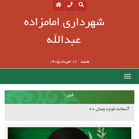
شهرداری امامزاده
عبدالله
شنبه
17 امرداد 1405
:خبر
آسفالت کوچه وصال ۲۰