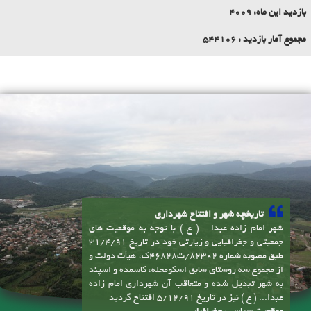
بازدید این ماه:
4009
مجموع آمار بازدید :
544106
تاریخچه شهر و افتتاح شهرداری
شهر امام زاده عبدا... ( ع ) با توجه به موقعیت های
جمعیتی و جغرافیایی و زیارتی خود در تاریخ 31/4/91
طبق مصوبه شماره 82302/ت46828ک، هیأت دولت و
از مجموع سه روستای سابق اسکومحله، کاسمده و اسپند
به شهر تبدیل شده و متعاقب آن شهرداری امام زاده
عبدا... ( ع ) نیز در تاریخ 5/12/91 افتتاح گردید