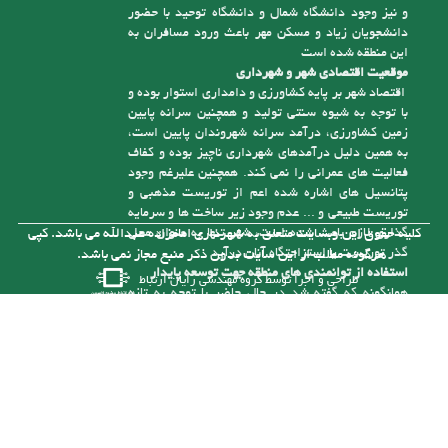
و نیز وجود دانشگاه شمال و دانشگاه توحید با حضور
دانشجویان زیاد و مسکن مهر باعث ورود مسافران به
این منطقه شده است
موقعیت اقتصادی شهر و شهرداری
اقتصاد شهر بر پایه کشاورزی و دامداری استوار بوده و
با توجه به شیوه سنتی تولید و همچنین سرانه پایین
زمین کشاورزی، درآمد سرانه شهروندان پایین است،
به همین دلیل درآمدهای شهرداری ناچیز بوده و کفاف
فعالیت های عمرانی را نمی کند. همچنین علیرغم وجود
پتانسیل های اشاره شده اعم از توریست مذهبی و
توریست طبیعی و ... عدم وجود زیر ساخت ها و سرمایه
گذاری لازم باعث شده است، شهر تنها به عنوان محل
کلیه حقوق این وبسایت متعلق به شهرداری امامزاده عبدالله می باشد. کپی
گذر توریست یا استراحتگاه آنان درآید
هرگونه مطلب از این سایت بدون ذکر منبع مجاز نمی باشد.
استفاده از توانمندی های منطقه جهت توسعه پایدار
طراحی و اجرا توسط
گروه مهندسی رایان ارتباط
همانگونه که گفته شد در حال حاضر با توجه به تازه
تأسیس بودن شهرداری و از درآمد کافی برای رسیدگی
به مشکلات موجود در شهر برخوردار نیست، ولی با توجه
به توانمندی هایی که در شهر وجود دارد می توان با
سرمایه گذاری های لازم به درآمدهای پایدار برای حل
این مشکلات دست یافت. یکی از توانمندی های شهر
وجود رودخانه آلش رود است . نزدیک به 5 کیلومتر از
آن در حریم شهر امام زاده عبدا... (ع ) قرار گرفته و