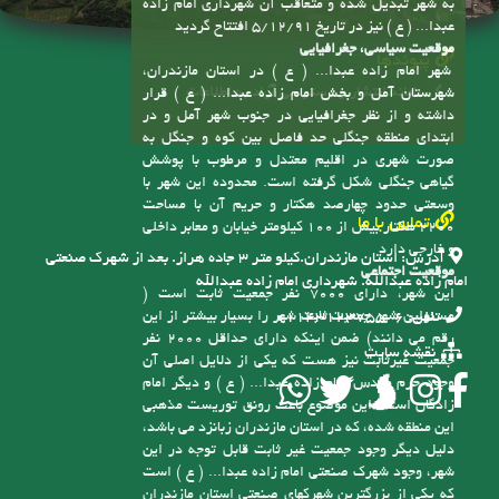
به شهر تبدیل شده و متعاقب آن شهرداری امام زاده
عبدا... ( ع ) نیز در تاریخ 5/12/91 افتتاح گردید
موقعیت سیاسی، جغرافیایی
پیوندها
شهر امام زاده عبدا... ( ع ) در استان مازندران،
سامانه انتشار و دسترسی آزاد به اطلاعات
شهرستان آمل و بخش امام زاده عبدا... ( ع ) قرار
داشته و از نظر جغرافیایی در جنوب شهر آمل و در
ابتدای منطقه جنگلی حد فاصل بین کوه و جنگل به
صورت شهری در اقلیم معتدل و مرطوب با پوشش
گیاهی جنگلی شکل گرفته است. محدوده این شهر با
وسعتی حدود چهارصد هکتار و حریم آن با مساحت
تماس با ما
2200 هکتار بیش از 100 کیلومتر خیابان و معابر داخلی
و خارجی دارد
آدرس:
استان مازندران.کیلو متر ۳ جاده هراز. بعد از شهرک صنعتی
موقعیت اجتماعی
امام زاده عبدالله. شهرداری امام زاده عبدالله
این شهر، دارای 7000 نفر جمعیت ثابت است (
مسئولین شهر جمعیت ثابت شهر را بسیار بیشتر از این
تلفن:
6-01143123755
رقم می دانند) ضمن اینکه دارای حداقل 2000 نفر
نقشه سایت
جمعیت غیرثابت نیز هست که یکی از دلایل اصلی آن
وجود حرم مقدس امام زاده عبدا... ( ع ) و دیگر امام
زادگان است، این موضوع باعث رونق توریست مذهبی
این منطقه شده، که در استان مازندران زبانزد می باشد،
دلیل دیگر وجود جمعیت غیر ثابت قابل توجه در این
شهر، وجود شهرک صنعتی امام زاده عبدا... ( ع ) است
که یکی از بزرگترین شهرکهای صنعتی استان مازندران