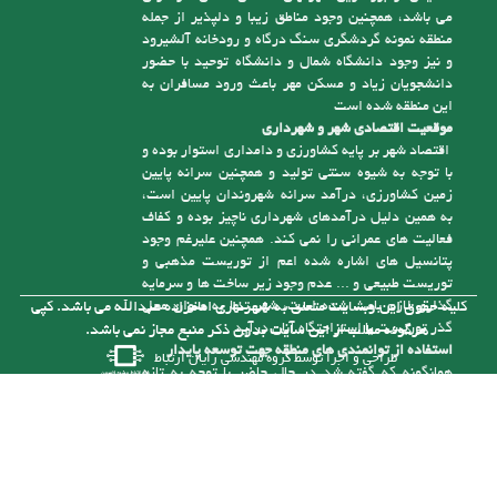
می باشد، همچنین وجود مناطق زیبا و دلپذیر از جمله
منطقه نمونه گردشگری سنگ درگاه و رودخانه آلشیرود
و نیز وجود دانشگاه شمال و دانشگاه توحید با حضور
دانشجویان زیاد و مسکن مهر باعث ورود مسافران به
این منطقه شده است
موقعیت اقتصادی شهر و شهرداری
اقتصاد شهر بر پایه کشاورزی و دامداری استوار بوده و
با توجه به شیوه سنتی تولید و همچنین سرانه پایین
زمین کشاورزی، درآمد سرانه شهروندان پایین است،
به همین دلیل درآمدهای شهرداری ناچیز بوده و کفاف
فعالیت های عمرانی را نمی کند. همچنین علیرغم وجود
پتانسیل های اشاره شده اعم از توریست مذهبی و
توریست طبیعی و ... عدم وجود زیر ساخت ها و سرمایه
گذاری لازم باعث شده است، شهر تنها به عنوان محل
کلیه حقوق این وبسایت متعلق به شهرداری امامزاده عبدالله می باشد. کپی
گذر توریست یا استراحتگاه آنان درآید
هرگونه مطلب از این سایت بدون ذکر منبع مجاز نمی باشد.
استفاده از توانمندی های منطقه جهت توسعه پایدار
طراحی و اجرا توسط
گروه مهندسی رایان ارتباط
همانگونه که گفته شد در حال حاضر با توجه به تازه
تأسیس بودن شهرداری و از درآمد کافی برای رسیدگی
به مشکلات موجود در شهر برخوردار نیست، ولی با توجه
به توانمندی هایی که در شهر وجود دارد می توان با
سرمایه گذاری های لازم به درآمدهای پایدار برای حل
این مشکلات دست یافت. یکی از توانمندی های شهر