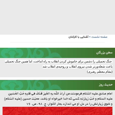
صفحه نخست
>
آشنایی با کارکنان
سخن بزرگان
جنگ تحمیلی را دشمن برای خاموش کردن انقلاب به راه انداخت، اما همین جنگ تحمیلی
باعث شعله‌ورتر شدن نیروی انقلاب و روحیه‌ی انقلاب شد
(مقام معظم رهبری)
حدیث روز
امام صادق علیه السّلام فرمودند:مَن أرادَ اللّه بِهِ الخَیرَ قَذَفَ فی قَلبِهِ حُبَّ الحُسَینِ
علیه السلام و حُبَّ زیارَتِهِ.کسى که خدا خیرخواه او باشد، محبّت حسین (علیه السّلام)
و شوق زیارتش را در دل او مى اندازد.بحار الأنوار، ج. ۹۸، ص. ۷۶