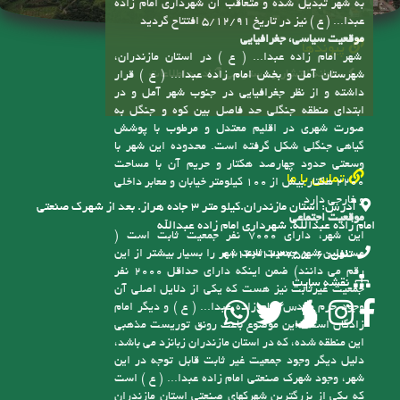
طبق مصوبه شماره 82302/ت46828ک، هیأت دولت و
از مجموع سه روستای سابق اسکومحله، کاسمده و اسپند
به شهر تبدیل شده و متعاقب آن شهرداری امام زاده
عبدا... ( ع ) نیز در تاریخ 5/12/91 افتتاح گردید
موقعیت سیاسی، جغرافیایی
پیوندها
شهر امام زاده عبدا... ( ع ) در استان مازندران،
سامانه انتشار و دسترسی آزاد به اطلاعات
شهرستان آمل و بخش امام زاده عبدا... ( ع ) قرار
داشته و از نظر جغرافیایی در جنوب شهر آمل و در
ابتدای منطقه جنگلی حد فاصل بین کوه و جنگل به
صورت شهری در اقلیم معتدل و مرطوب با پوشش
گیاهی جنگلی شکل گرفته است. محدوده این شهر با
وسعتی حدود چهارصد هکتار و حریم آن با مساحت
تماس با ما
2200 هکتار بیش از 100 کیلومتر خیابان و معابر داخلی
و خارجی دارد
آدرس:
استان مازندران.کیلو متر ۳ جاده هراز. بعد از شهرک صنعتی
موقعیت اجتماعی
امام زاده عبدالله. شهرداری امام زاده عبدالله
این شهر، دارای 7000 نفر جمعیت ثابت است (
مسئولین شهر جمعیت ثابت شهر را بسیار بیشتر از این
تلفن:
6-01143123755
رقم می دانند) ضمن اینکه دارای حداقل 2000 نفر
نقشه سایت
جمعیت غیرثابت نیز هست که یکی از دلایل اصلی آن
وجود حرم مقدس امام زاده عبدا... ( ع ) و دیگر امام
زادگان است، این موضوع باعث رونق توریست مذهبی
این منطقه شده، که در استان مازندران زبانزد می باشد،
دلیل دیگر وجود جمعیت غیر ثابت قابل توجه در این