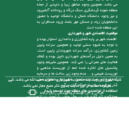
شهر، وجود شهرک صنعتی امام زاده عبدا... ( ع ) است
که یکی از بزرگترین شهرکهای صنعتی استان مازندران
می باشد، همچنین وجود مناطق زیبا و دلپذیر از جمله
منطقه نمونه گردشگری سنگ درگاه و رودخانه آلشیرود
و نیز وجود دانشگاه شمال و دانشگاه توحید با حضور
دانشجویان زیاد و مسکن مهر باعث ورود مسافران به
این منطقه شده است
موقعیت اقتصادی شهر و شهرداری
اقتصاد شهر بر پایه کشاورزی و دامداری استوار بوده و
با توجه به شیوه سنتی تولید و همچنین سرانه پایین
زمین کشاورزی، درآمد سرانه شهروندان پایین است،
به همین دلیل درآمدهای شهرداری ناچیز بوده و کفاف
فعالیت های عمرانی را نمی کند. همچنین علیرغم وجود
پتانسیل های اشاره شده اعم از توریست مذهبی و
توریست طبیعی و ... عدم وجود زیر ساخت ها و سرمایه
گذاری لازم باعث شده است، شهر تنها به عنوان محل
کلیه حقوق این وبسایت متعلق به شهرداری امامزاده عبدالله می باشد. کپی
گذر توریست یا استراحتگاه آنان درآید
هرگونه مطلب از این سایت بدون ذکر منبع مجاز نمی باشد.
استفاده از توانمندی های منطقه جهت توسعه پایدار
طراحی و اجرا توسط
گروه مهندسی رایان ارتباط
همانگونه که گفته شد در حال حاضر با توجه به تازه
تأسیس بودن شهرداری و از درآمد کافی برای رسیدگی
به مشکلات موجود در شهر برخوردار نیست، ولی با توجه
به توانمندی هایی که در شهر وجود دارد می توان با