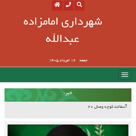
شهرداری امامزاده
عبدالله
جمعه
16 امرداد 1405
:خبر
آسفالت کوچه وصال ۲۰