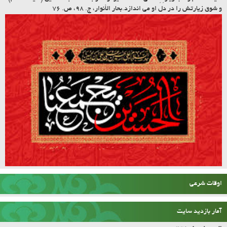
تحمیلی باعث شعله‌ورتر شدن نیروی انقلاب و روحیه‌ی انقلاب شد
(مقام معظم رهبری)
حدیث روز
امام صادق علیه السّلام فرمودند:مَن أرادَ اللّه بِهِ الخَیرَ قَذَفَ فی قَلبِهِ حُبَّ الحُسَینِ
علیه السلام و حُبَّ زیارَتِهِ.کسى که خدا خیرخواه او باشد، محبّت حسین (علیه السّلام)
و شوق زیارتش را در دل او مى اندازد.بحار الأنوار، ج. ۹۸، ص. ۷۶