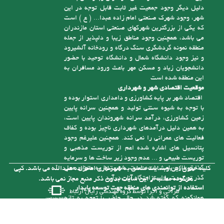
این شهر، دارای 7000 نفر جمعیت ثابت است (
مسئولین شهر جمعیت ثابت شهر را بسیار بیشتر از این
تلفن:
6-01143123755
رقم می دانند) ضمن اینکه دارای حداقل 2000 نفر
نقشه سایت
جمعیت غیرثابت نیز هست که یکی از دلایل اصلی آن
وجود حرم مقدس امام زاده عبدا... ( ع ) و دیگر امام
زادگان است، این موضوع باعث رونق توریست مذهبی
این منطقه شده، که در استان مازندران زبانزد می باشد،
دلیل دیگر وجود جمعیت غیر ثابت قابل توجه در این
شهر، وجود شهرک صنعتی امام زاده عبدا... ( ع ) است
که یکی از بزرگترین شهرکهای صنعتی استان مازندران
می باشد، همچنین وجود مناطق زیبا و دلپذیر از جمله
منطقه نمونه گردشگری سنگ درگاه و رودخانه آلشیرود
و نیز وجود دانشگاه شمال و دانشگاه توحید با حضور
دانشجویان زیاد و مسکن مهر باعث ورود مسافران به
این منطقه شده است
موقعیت اقتصادی شهر و شهرداری
اقتصاد شهر بر پایه کشاورزی و دامداری استوار بوده و
با توجه به شیوه سنتی تولید و همچنین سرانه پایین
زمین کشاورزی، درآمد سرانه شهروندان پایین است،
به همین دلیل درآمدهای شهرداری ناچیز بوده و کفاف
فعالیت های عمرانی را نمی کند. همچنین علیرغم وجود
پتانسیل های اشاره شده اعم از توریست مذهبی و
توریست طبیعی و ... عدم وجود زیر ساخت ها و سرمایه