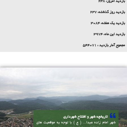
اوقات شرعی
آمار بازدید سایت
بازدید امروز:
238
بازدید روز گذشته:
237
بازدید یک هفته:
3084
بازدید این ماه:
3974
مجموع آمار بازدید :
544071