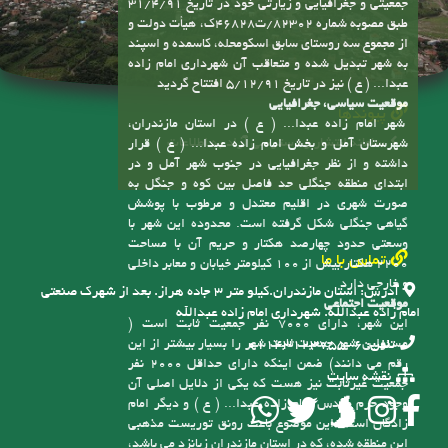
تاریخچه شهر و افتتاح شهرداری
شهر امام زاده عبدا... ( ع ) با توجه به موقعیت های
جمعیتی و جغرافیایی و زیارتی خود در تاریخ 31/4/91
طبق مصوبه شماره 82302/ت46828ک، هیأت دولت و
از مجموع سه روستای سابق اسکومحله، کاسمده و اسپند
به شهر تبدیل شده و متعاقب آن شهرداری امام زاده
عبدا... ( ع ) نیز در تاریخ 5/12/91 افتتاح گردید
موقعیت سیاسی، جغرافیایی
پیوندها
شهر امام زاده عبدا... ( ع ) در استان مازندران،
سامانه انتشار و دسترسی آزاد به اطلاعات
شهرستان آمل و بخش امام زاده عبدا... ( ع ) قرار
داشته و از نظر جغرافیایی در جنوب شهر آمل و در
ابتدای منطقه جنگلی حد فاصل بین کوه و جنگل به
صورت شهری در اقلیم معتدل و مرطوب با پوشش
گیاهی جنگلی شکل گرفته است. محدوده این شهر با
وسعتی حدود چهارصد هکتار و حریم آن با مساحت
تماس با ما
2200 هکتار بیش از 100 کیلومتر خیابان و معابر داخلی
و خارجی دارد
آدرس:
استان مازندران.کیلو متر ۳ جاده هراز. بعد از شهرک صنعتی
موقعیت اجتماعی
امام زاده عبدالله. شهرداری امام زاده عبدالله