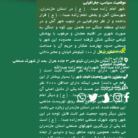
موقعیت سیاسی، جغرافیایی
پیوندها
شهر امام زاده عبدا... ( ع ) در استان مازندران،
سامانه انتشار و دسترسی آزاد به اطلاعات
شهرستان آمل و بخش امام زاده عبدا... ( ع ) قرار
داشته و از نظر جغرافیایی در جنوب شهر آمل و در
ابتدای منطقه جنگلی حد فاصل بین کوه و جنگل به
صورت شهری در اقلیم معتدل و مرطوب با پوشش
گیاهی جنگلی شکل گرفته است. محدوده این شهر با
وسعتی حدود چهارصد هکتار و حریم آن با مساحت
تماس با ما
2200 هکتار بیش از 100 کیلومتر خیابان و معابر داخلی
و خارجی دارد
آدرس:
استان مازندران.کیلو متر ۳ جاده هراز. بعد از شهرک صنعتی
موقعیت اجتماعی
امام زاده عبدالله. شهرداری امام زاده عبدالله
این شهر، دارای 7000 نفر جمعیت ثابت است (
مسئولین شهر جمعیت ثابت شهر را بسیار بیشتر از این
تلفن:
6-01143123755
رقم می دانند) ضمن اینکه دارای حداقل 2000 نفر
نقشه سایت
جمعیت غیرثابت نیز هست که یکی از دلایل اصلی آن
وجود حرم مقدس امام زاده عبدا... ( ع ) و دیگر امام
زادگان است، این موضوع باعث رونق توریست مذهبی
این منطقه شده، که در استان مازندران زبانزد می باشد،
دلیل دیگر وجود جمعیت غیر ثابت قابل توجه در این
شهر، وجود شهرک صنعتی امام زاده عبدا... ( ع ) است
که یکی از بزرگترین شهرکهای صنعتی استان مازندران
می باشد، همچنین وجود مناطق زیبا و دلپذیر از جمله