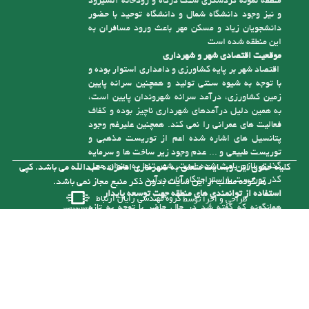
منطقه نمونه گردشگری سنگ درگاه و رودخانه آلشیرود
و نیز وجود دانشگاه شمال و دانشگاه توحید با حضور
دانشجویان زیاد و مسکن مهر باعث ورود مسافران به
این منطقه شده است
موقعیت اقتصادی شهر و شهرداری
اقتصاد شهر بر پایه کشاورزی و دامداری استوار بوده و
با توجه به شیوه سنتی تولید و همچنین سرانه پایین
زمین کشاورزی، درآمد سرانه شهروندان پایین است،
به همین دلیل درآمدهای شهرداری ناچیز بوده و کفاف
فعالیت های عمرانی را نمی کند. همچنین علیرغم وجود
پتانسیل های اشاره شده اعم از توریست مذهبی و
توریست طبیعی و ... عدم وجود زیر ساخت ها و سرمایه
گذاری لازم باعث شده است، شهر تنها به عنوان محل
کلیه حقوق این وبسایت متعلق به شهرداری امامزاده عبدالله می باشد. کپی
گذر توریست یا استراحتگاه آنان درآید
هرگونه مطلب از این سایت بدون ذکر منبع مجاز نمی باشد.
استفاده از توانمندی های منطقه جهت توسعه پایدار
طراحی و اجرا توسط
گروه مهندسی رایان ارتباط
همانگونه که گفته شد در حال حاضر با توجه به تازه
تأسیس بودن شهرداری و از درآمد کافی برای رسیدگی
به مشکلات موجود در شهر برخوردار نیست، ولی با توجه
به توانمندی هایی که در شهر وجود دارد می توان با
سرمایه گذاری های لازم به درآمدهای پایدار برای حل
این مشکلات دست یافت. یکی از توانمندی های شهر
وجود رودخانه آلش رود است . نزدیک به 5 کیلومتر از
آن در حریم شهر امام زاده عبدا... (ع ) قرار گرفته و