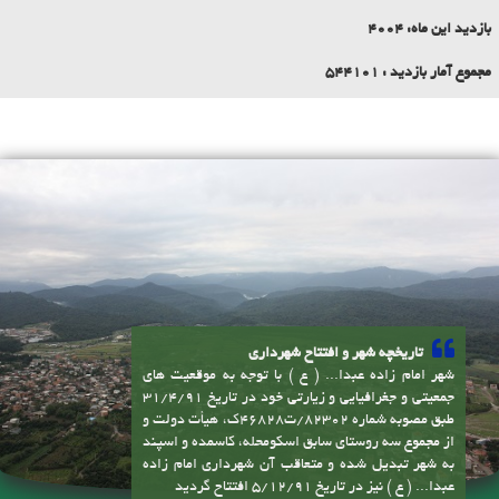
بازدید این ماه:
4004
مجموع آمار بازدید :
544101
تاریخچه شهر و افتتاح شهرداری
شهر امام زاده عبدا... ( ع ) با توجه به موقعیت های
جمعیتی و جغرافیایی و زیارتی خود در تاریخ 31/4/91
طبق مصوبه شماره 82302/ت46828ک، هیأت دولت و
از مجموع سه روستای سابق اسکومحله، کاسمده و اسپند
به شهر تبدیل شده و متعاقب آن شهرداری امام زاده
عبدا... ( ع ) نیز در تاریخ 5/12/91 افتتاح گردید