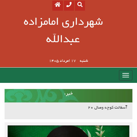
شهرداری امامزاده
عبدالله
شنبه
17 امرداد 1405
:خبر
آسفالت کوچه وصال ۲۰