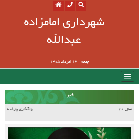
شهرداری امامزاده
عبدالله
جمعه
16 امرداد 1405
:خبر
آسفالت کوچه وصال ۲۰