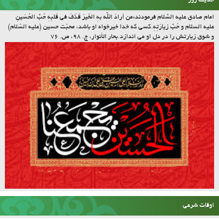
علیه السلام و حُبَّ زیارَتِهِ.کسى که خدا خیرخواه او باشد، محبّت حسین (علیه السّلام)
و شوق زیارتش را در دل او مى اندازد.بحار الأنوار، ج. ۹۸، ص. ۷۶
اوقات شرعی
آمار بازدید سایت