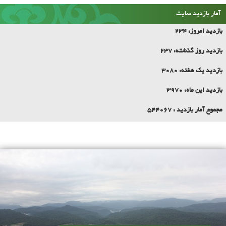
بازدید امروز:
234
بازدید روز گذشته:
237
بازدید یک هفته:
3080
بازدید این ماه:
3970
مجموع آمار بازدید :
544067
تاریخچه شهر و افتتاح شهرداری