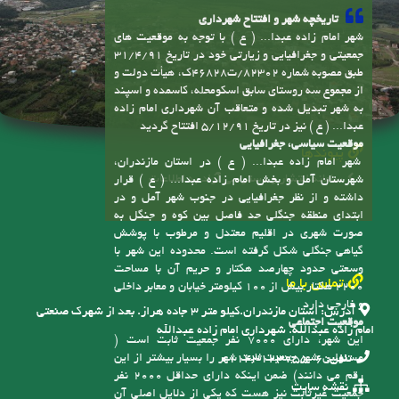
شهر امام زاده عبدا... ( ع ) با توجه به موقعیت های
جمعیتی و جغرافیایی و زیارتی خود در تاریخ 31/4/91
طبق مصوبه شماره 82302/ت46828ک، هیأت دولت و
از مجموع سه روستای سابق اسکومحله، کاسمده و اسپند
به شهر تبدیل شده و متعاقب آن شهرداری امام زاده
عبدا... ( ع ) نیز در تاریخ 5/12/91 افتتاح گردید
موقعیت سیاسی، جغرافیایی
پیوندها
شهر امام زاده عبدا... ( ع ) در استان مازندران،
سامانه انتشار و دسترسی آزاد به اطلاعات
شهرستان آمل و بخش امام زاده عبدا... ( ع ) قرار
داشته و از نظر جغرافیایی در جنوب شهر آمل و در
ابتدای منطقه جنگلی حد فاصل بین کوه و جنگل به
صورت شهری در اقلیم معتدل و مرطوب با پوشش
گیاهی جنگلی شکل گرفته است. محدوده این شهر با
وسعتی حدود چهارصد هکتار و حریم آن با مساحت
تماس با ما
2200 هکتار بیش از 100 کیلومتر خیابان و معابر داخلی
و خارجی دارد
آدرس:
استان مازندران.کیلو متر ۳ جاده هراز. بعد از شهرک صنعتی
موقعیت اجتماعی
امام زاده عبدالله. شهرداری امام زاده عبدالله
این شهر، دارای 7000 نفر جمعیت ثابت است (
مسئولین شهر جمعیت ثابت شهر را بسیار بیشتر از این
تلفن:
6-01143123755
رقم می دانند) ضمن اینکه دارای حداقل 2000 نفر
نقشه سایت
جمعیت غیرثابت نیز هست که یکی از دلایل اصلی آن
وجود حرم مقدس امام زاده عبدا... ( ع ) و دیگر امام
زادگان است، این موضوع باعث رونق توریست مذهبی