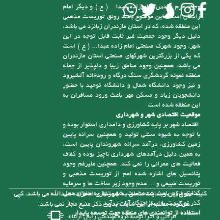
این منطقه شده، که در استان مازندران زبانزد می باشد،
دلیل دیگر وجود جمعیت غیر ثابت قابل توجه در این
شهر، وجود شهرک صنعتی امام زاده عبدا... ( ع ) است
که یکی از بزرگترین شهرکهای صنعتی استان مازندران
می باشد، همچنین وجود مناطق زیبا و دلپذیر از جمله
منطقه نمونه گردشگری سنگ درگاه و رودخانه آلشیرود
و نیز وجود دانشگاه شمال و دانشگاه توحید با حضور
دانشجویان زیاد و مسکن مهر باعث ورود مسافران به
این منطقه شده است
موقعیت اقتصادی شهر و شهرداری
اقتصاد شهر بر پایه کشاورزی و دامداری استوار بوده و
با توجه به شیوه سنتی تولید و همچنین سرانه پایین
زمین کشاورزی، درآمد سرانه شهروندان پایین است،
به همین دلیل درآمدهای شهرداری ناچیز بوده و کفاف
فعالیت های عمرانی را نمی کند. همچنین علیرغم وجود
پتانسیل های اشاره شده اعم از توریست مذهبی و
توریست طبیعی و ... عدم وجود زیر ساخت ها و سرمایه
گذاری لازم باعث شده است، شهر تنها به عنوان محل
کلیه حقوق این وبسایت متعلق به شهرداری امامزاده عبدالله می باشد. کپی
گذر توریست یا استراحتگاه آنان درآید
هرگونه مطلب از این سایت بدون ذکر منبع مجاز نمی باشد.
استفاده از توانمندی های منطقه جهت توسعه پایدار
طراحی و اجرا توسط
گروه مهندسی رایان ارتباط
همانگونه که گفته شد در حال حاضر با توجه به تازه
تأسیس بودن شهرداری و از درآمد کافی برای رسیدگی