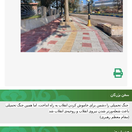
سخن بزرگان
جنگ تحمیلی را دشمن برای خاموش کردن انقلاب به راه انداخت، اما همین جنگ تحمیلی
باعث شعله‌ورتر شدن نیروی انقلاب و روحیه‌ی انقلاب شد
(مقام معظم رهبری)
حدیث روز
امام صادق علیه السّلام فرمودند:مَن أرادَ اللّه بِهِ الخَیرَ قَذَفَ فی قَلبِهِ حُبَّ الحُسَینِ