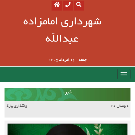
شهرداری امامزاده
عبدالله
جمعه
16 امرداد 1405
:خبر
آسفالت کوچه وصال ۲۰