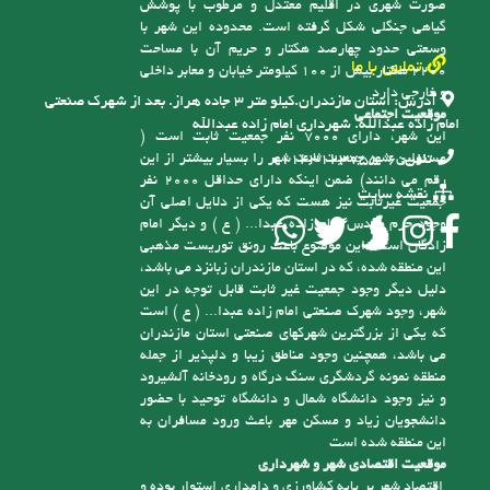
وسعتی حدود چهارصد هکتار و حریم آن با مساحت
تماس با ما
2200 هکتار بیش از 100 کیلومتر خیابان و معابر داخلی
و خارجی دارد
آدرس:
استان مازندران.کیلو متر ۳ جاده هراز. بعد از شهرک صنعتی
موقعیت اجتماعی
امام زاده عبدالله. شهرداری امام زاده عبدالله
این شهر، دارای 7000 نفر جمعیت ثابت است (
مسئولین شهر جمعیت ثابت شهر را بسیار بیشتر از این
تلفن:
6-01143123755
رقم می دانند) ضمن اینکه دارای حداقل 2000 نفر
نقشه سایت
جمعیت غیرثابت نیز هست که یکی از دلایل اصلی آن
وجود حرم مقدس امام زاده عبدا... ( ع ) و دیگر امام
زادگان است، این موضوع باعث رونق توریست مذهبی
این منطقه شده، که در استان مازندران زبانزد می باشد،
دلیل دیگر وجود جمعیت غیر ثابت قابل توجه در این
شهر، وجود شهرک صنعتی امام زاده عبدا... ( ع ) است
که یکی از بزرگترین شهرکهای صنعتی استان مازندران
می باشد، همچنین وجود مناطق زیبا و دلپذیر از جمله
منطقه نمونه گردشگری سنگ درگاه و رودخانه آلشیرود
و نیز وجود دانشگاه شمال و دانشگاه توحید با حضور
دانشجویان زیاد و مسکن مهر باعث ورود مسافران به
این منطقه شده است
موقعیت اقتصادی شهر و شهرداری
اقتصاد شهر بر پایه کشاورزی و دامداری استوار بوده و
با توجه به شیوه سنتی تولید و همچنین سرانه پایین