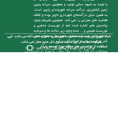
زمین کشاورزی، درآمد سرانه شهروندان پایین است،
به همین دلیل درآمدهای شهرداری ناچیز بوده و کفاف
فعالیت های عمرانی را نمی کند. همچنین علیرغم وجود
پتانسیل های اشاره شده اعم از توریست مذهبی و
توریست طبیعی و ... عدم وجود زیر ساخت ها و سرمایه
گذاری لازم باعث شده است، شهر تنها به عنوان محل
کلیه حقوق این وبسایت متعلق به شهرداری امامزاده عبدالله می باشد. کپی
گذر توریست یا استراحتگاه آنان درآید
هرگونه مطلب از این سایت بدون ذکر منبع مجاز نمی باشد.
استفاده از توانمندی های منطقه جهت توسعه پایدار
طراحی و اجرا توسط
گروه مهندسی رایان ارتباط
همانگونه که گفته شد در حال حاضر با توجه به تازه
تأسیس بودن شهرداری و از درآمد کافی برای رسیدگی
به مشکلات موجود در شهر برخوردار نیست، ولی با توجه
به توانمندی هایی که در شهر وجود دارد می توان با
سرمایه گذاری های لازم به درآمدهای پایدار برای حل
این مشکلات دست یافت. یکی از توانمندی های شهر
وجود رودخانه آلش رود است . نزدیک به 5 کیلومتر از
آن در حریم شهر امام زاده عبدا... (ع ) قرار گرفته و
بستر این رودخانه با توجه به قرارگیری آن در حد فاصل
مناطق کوهستانی و جلگه ای طغیانی بوده و سالانه با
نشست حجم بالایی از انباشت های مناسب رودخانه ای (
شن و ماسه ) مواجه می باشد. که خود تهدیدی برای
زمین ها و سازه های اطراف آن است که با برداشت
منطقی می توان آنرا به فرصتی مناسب تبدیل کرد.
شهرداری در صورت تهیه ماشین آلات و تجهیزات مورد