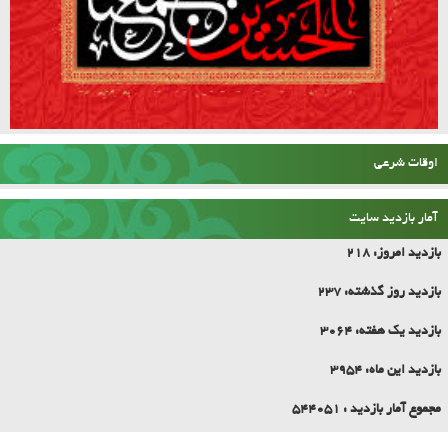
اوقات شرعی
آمار بازدید سایت
بازدید امروز:
218
بازدید روز گذشته:
237
بازدید یک هفته:
3064
بازدید این ماه:
3954
مجموع آمار بازدید :
544051