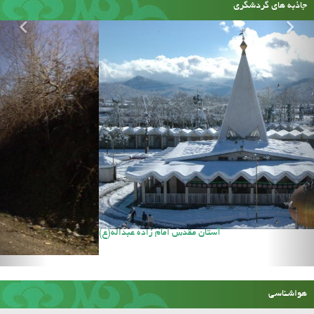
جاذبه های گردشگری
آستان مقدس امام زاده عبداله(ع)
هواشناسی