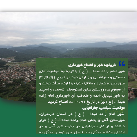
تاریخچه شهر و افتتاح شهرداری
شهر امام زاده عبدا... ( ع ) با توجه به موقعیت های
جمعیتی و جغرافیایی و زیارتی خود در تاریخ 31/4/91
طبق مصوبه شماره 82302/ت46828ک، هیأت دولت و
از مجموع سه روستای سابق اسکومحله، کاسمده و اسپند
به شهر تبدیل شده و متعاقب آن شهرداری امام زاده
عبدا... ( ع ) نیز در تاریخ 5/12/91 افتتاح گردید
موقعیت سیاسی، جغرافیایی
پیوندها
شهر امام زاده عبدا... ( ع ) در استان مازندران،
سامانه انتشار و دسترسی آزاد به اطلاعات
شهرستان آمل و بخش امام زاده عبدا... ( ع ) قرار
داشته و از نظر جغرافیایی در جنوب شهر آمل و در
ابتدای منطقه جنگلی حد فاصل بین کوه و جنگل به
صورت شهری در اقلیم معتدل و مرطوب با پوشش
گیاهی جنگلی شکل گرفته است. محدوده این شهر با