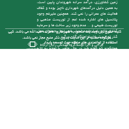
فعالیت های عمرانی را نمی کند. همچنین علیرغم وجود
پتانسیل های اشاره شده اعم از توریست مذهبی و
توریست طبیعی و ... عدم وجود زیر ساخت ها و سرمایه
گذاری لازم باعث شده است، شهر تنها به عنوان محل
کلیه حقوق این وبسایت متعلق به شهرداری امامزاده عبدالله می باشد. کپی
گذر توریست یا استراحتگاه آنان درآید
هرگونه مطلب از این سایت بدون ذکر منبع مجاز نمی باشد.
استفاده از توانمندی های منطقه جهت توسعه پایدار
طراحی و اجرا توسط
گروه مهندسی رایان ارتباط
همانگونه که گفته شد در حال حاضر با توجه به تازه
تأسیس بودن شهرداری و از درآمد کافی برای رسیدگی
به مشکلات موجود در شهر برخوردار نیست، ولی با توجه
به توانمندی هایی که در شهر وجود دارد می توان با
سرمایه گذاری های لازم به درآمدهای پایدار برای حل
این مشکلات دست یافت. یکی از توانمندی های شهر
وجود رودخانه آلش رود است . نزدیک به 5 کیلومتر از
آن در حریم شهر امام زاده عبدا... (ع ) قرار گرفته و
بستر این رودخانه با توجه به قرارگیری آن در حد فاصل
مناطق کوهستانی و جلگه ای طغیانی بوده و سالانه با
نشست حجم بالایی از انباشت های مناسب رودخانه ای (
شن و ماسه ) مواجه می باشد. که خود تهدیدی برای
زمین ها و سازه های اطراف آن است که با برداشت
منطقی می توان آنرا به فرصتی مناسب تبدیل کرد.
شهرداری در صورت تهیه ماشین آلات و تجهیزات مورد
نیاز و بهره برداری از شن وماسه آلش رود می تواند آنرا