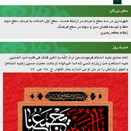
سخن بزرگان
شهرداری در سه سطح با مردم در ارتباط هست. سطح اول خدمات به مردم، سطح دوم
حفظ و توسعه فضای سبز و سوم در سطح فرهنگ.
(مقام معظم رهبری
حدیث روز
امام صادق علیه السّلام فرمودند:مَن أرادَ اللّه بِهِ الخَیرَ قَذَفَ فی قَلبِهِ حُبَّ الحُسَینِ
علیه السلام و حُبَّ زیارَتِهِ.کسى که خدا خیرخواه او باشد، محبّت حسین (علیه السّلام)
و شوق زیارتش را در دل او مى اندازد.بحار الأنوار، ج. ۹۸، ص. ۷۶