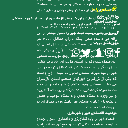
و خارجی دارد
آدرس:
استان مازندران.کیلو متر ۳ جاده هراز. بعد از شهرک صنعتی
موقعیت اجتماعی
امام زاده عبدالله. شهرداری امام زاده عبدالله
این شهر، دارای 7000 نفر جمعیت ثابت است (
مسئولین شهر جمعیت ثابت شهر را بسیار بیشتر از این
تلفن:
6-01143123755
رقم می دانند) ضمن اینکه دارای حداقل 2000 نفر
نقشه سایت
جمعیت غیرثابت نیز هست که یکی از دلایل اصلی آن
وجود حرم مقدس امام زاده عبدا... ( ع ) و دیگر امام
زادگان است، این موضوع باعث رونق توریست مذهبی
این منطقه شده، که در استان مازندران زبانزد می باشد،
دلیل دیگر وجود جمعیت غیر ثابت قابل توجه در این
شهر، وجود شهرک صنعتی امام زاده عبدا... ( ع ) است
که یکی از بزرگترین شهرکهای صنعتی استان مازندران
می باشد، همچنین وجود مناطق زیبا و دلپذیر از جمله
منطقه نمونه گردشگری سنگ درگاه و رودخانه آلشیرود
و نیز وجود دانشگاه شمال و دانشگاه توحید با حضور
دانشجویان زیاد و مسکن مهر باعث ورود مسافران به
این منطقه شده است
موقعیت اقتصادی شهر و شهرداری
اقتصاد شهر بر پایه کشاورزی و دامداری استوار بوده و
با توجه به شیوه سنتی تولید و همچنین سرانه پایین
زمین کشاورزی، درآمد سرانه شهروندان پایین است،
به همین دلیل درآمدهای شهرداری ناچیز بوده و کفاف