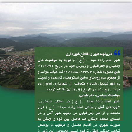
تاریخچه شهر و افتتاح شهرداری
شهر امام زاده عبدا... ( ع ) با توجه به موقعیت های
جمعیتی و جغرافیایی و زیارتی خود در تاریخ 31/4/91
طبق مصوبه شماره 82302/ت46828ک، هیأت دولت و
از مجموع سه روستای سابق اسکومحله، کاسمده و اسپند
به شهر تبدیل شده و متعاقب آن شهرداری امام زاده
عبدا... ( ع ) نیز در تاریخ 5/12/91 افتتاح گردید
موقعیت سیاسی، جغرافیایی
پیوندها
شهر امام زاده عبدا... ( ع ) در استان مازندران،
سامانه انتشار و دسترسی آزاد به اطلاعات
شهرستان آمل و بخش امام زاده عبدا... ( ع ) قرار
داشته و از نظر جغرافیایی در جنوب شهر آمل و در
ابتدای منطقه جنگلی حد فاصل بین کوه و جنگل به
صورت شهری در اقلیم معتدل و مرطوب با پوشش
گیاهی جنگلی شکل گرفته است. محدوده این شهر با
وسعتی حدود چهارصد هکتار و حریم آن با مساحت
تماس با ما
2200 هکتار بیش از 100 کیلومتر خیابان و معابر داخلی