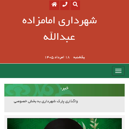
شهرداری امامزاده
عبدالله
یکشنبه
18 امرداد 1405
:خبر
آسفالت کوچه وصال ۲۰