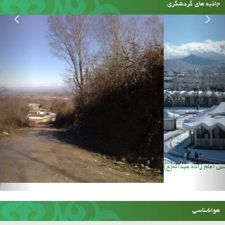
جاذبه های گردشگری
آستان مقدس امام زاده عبداله(ع)
هواشناسی