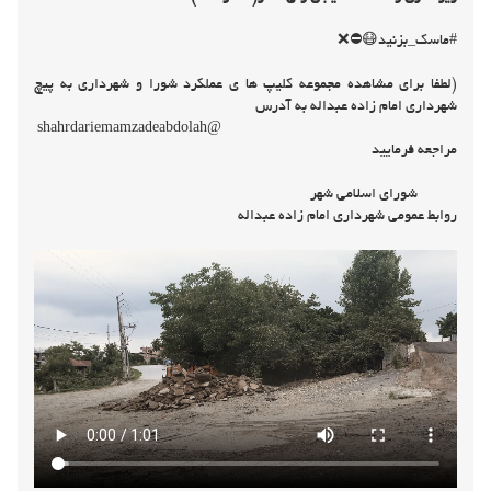
⭕(عمرانی )⭕ 🖥 قسمت 2
زیر سازی و آسفالت کوچه نسیم 9 (زمین ورزشی)
زیر سازی و آسفالت خیابان ولی عصر(اسکومحله)
#ماسک_بزنید😷⛔❌
(لطفا برای مشاهده مجموعه کلیپ ها ی عملکرد شورا و شهرداری به پیچ
شهرداری امام زاده عبداله به آدرس
@shahrdariemamzadeabdolah
مراجعه فرمایید
شورای اسلامی شهر
روابط عمومی شهرداری امام زاده عبداله