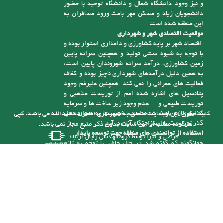
شهر، وجود شهرک صنعتی امام زاده عبدا... ( ع ) است
که یکی از بزرگترین شهرکهای صنعتی استان مازندران
می باشد، همچنین وجود مناطق زیبا و دلپذیر از جمله
منطقه نمونه گردشگری سنگ درگاه و رودخانه آلشیرود
و نیز وجود دانشگاه شمال و دانشگاه توحید با حضور
دانشجویان زیاد و مسکن مهر باعث ورود مسافران به
این منطقه شده است
موقعیت اقتصادی شهر و شهرداری
اقتصاد شهر بر پایه کشاورزی و دامداری استوار بوده و
با توجه به شیوه سنتی تولید و همچنین سرانه پایین
زمین کشاورزی، درآمد سرانه شهروندان پایین است،
به همین دلیل درآمدهای شهرداری ناچیز بوده و کفاف
فعالیت های عمرانی را نمی کند. همچنین علیرغم وجود
پتانسیل های اشاره شده اعم از توریست مذهبی و
توریست طبیعی و ... عدم وجود زیر ساخت ها و سرمایه
گذاری لازم باعث شده است، شهر تنها به عنوان محل
کلیه حقوق این وبسایت متعلق به شهرداری امامزاده عبدالله می باشد. کپی
گذر توریست یا استراحتگاه آنان درآید
هرگونه مطلب از این سایت بدون ذکر منبع مجاز نمی باشد.
استفاده از توانمندی های منطقه جهت توسعه پایدار
طراحی و اجرا توسط
گروه مهندسی رایان ارتباط
همانگونه که گفته شد در حال حاضر با توجه به تازه
تأسیس بودن شهرداری و از درآمد کافی برای رسیدگی
به مشکلات موجود در شهر برخوردار نیست، ولی با توجه
به توانمندی هایی که در شهر وجود دارد می توان با