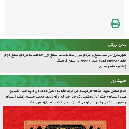
سخن بزرگان
شهرداری در سه سطح با مردم در ارتباط هست. سطح اول خدمات به مردم، سطح دوم
حفظ و توسعه فضای سبز و سوم در سطح فرهنگ.
(مقام معظم رهبری
حدیث روز
امام صادق علیه السّلام فرمودند:مَن أرادَ اللّه بِهِ الخَیرَ قَذَفَ فی قَلبِهِ حُبَّ الحُسَینِ
علیه السلام و حُبَّ زیارَتِهِ.کسى که خدا خیرخواه او باشد، محبّت حسین (علیه السّلام)
و شوق زیارتش را در دل او مى اندازد.بحار الأنوار، ج. ۹۸، ص. ۷۶