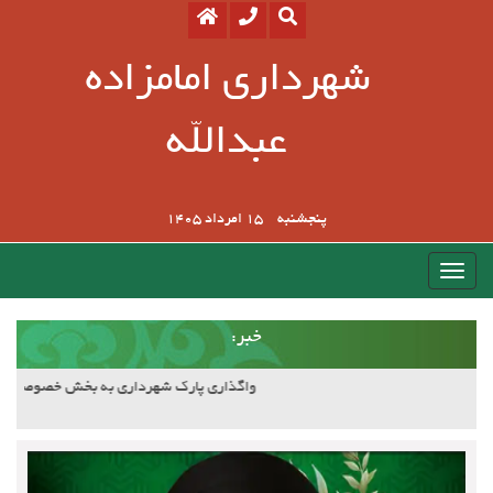
شهرداری امامزاده
عبدالله
پنجشنبه
15 امرداد 1405
:خبر
آسفالت کوچه وصال ۲۰