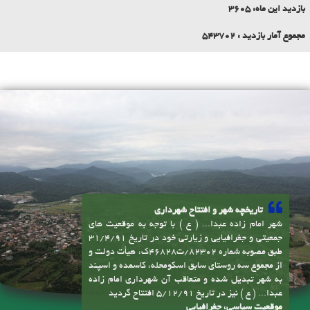
بازدید روز گذشته:
279
بازدید یک هفته:
2786
بازدید این ماه:
3605
مجموع آمار بازدید :
543702
تاریخچه شهر و افتتاح شهرداری
شهر امام زاده عبدا... ( ع ) با توجه به موقعیت های
جمعیتی و جغرافیایی و زیارتی خود در تاریخ 31/4/91