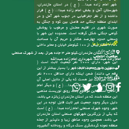
طبق مصوبه شماره 82302/ت46828ک، هیأت دولت و
از مجموع سه روستای سابق اسکومحله، کاسمده و اسپند
به شهر تبدیل شده و متعاقب آن شهرداری امام زاده
عبدا... ( ع ) نیز در تاریخ 5/12/91 افتتاح گردید
موقعیت سیاسی، جغرافیایی
پیوندها
شهر امام زاده عبدا... ( ع ) در استان مازندران،
سامانه انتشار و دسترسی آزاد به اطلاعات
شهرستان آمل و بخش امام زاده عبدا... ( ع ) قرار
داشته و از نظر جغرافیایی در جنوب شهر آمل و در
ابتدای منطقه جنگلی حد فاصل بین کوه و جنگل به
صورت شهری در اقلیم معتدل و مرطوب با پوشش
گیاهی جنگلی شکل گرفته است. محدوده این شهر با
وسعتی حدود چهارصد هکتار و حریم آن با مساحت
تماس با ما
2200 هکتار بیش از 100 کیلومتر خیابان و معابر داخلی
و خارجی دارد
آدرس:
استان مازندران.کیلو متر ۳ جاده هراز. بعد از شهرک صنعتی
موقعیت اجتماعی
امام زاده عبدالله. شهرداری امام زاده عبدالله
این شهر، دارای 7000 نفر جمعیت ثابت است (
مسئولین شهر جمعیت ثابت شهر را بسیار بیشتر از این
تلفن:
6-01143123755
رقم می دانند) ضمن اینکه دارای حداقل 2000 نفر
نقشه سایت
جمعیت غیرثابت نیز هست که یکی از دلایل اصلی آن
وجود حرم مقدس امام زاده عبدا... ( ع ) و دیگر امام
زادگان است، این موضوع باعث رونق توریست مذهبی
این منطقه شده، که در استان مازندران زبانزد می باشد،
دلیل دیگر وجود جمعیت غیر ثابت قابل توجه در این