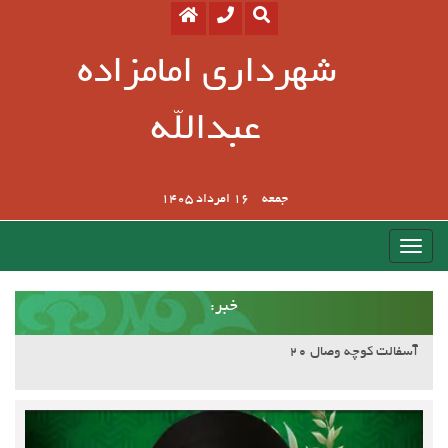
شهرداری امامزاده
عبدالله
جمعه
16 امرداد 1405
:خبر
آسفالت کوچه وصال ۲۰