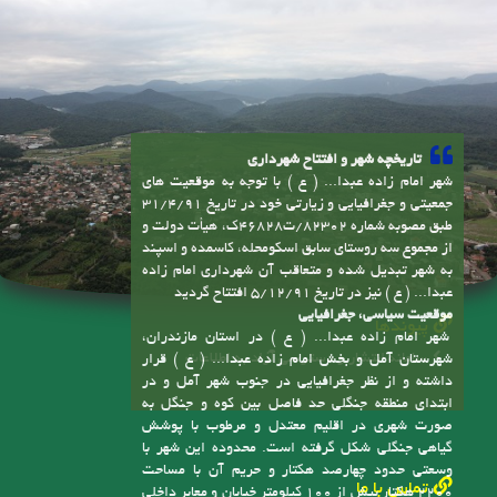
تاریخچه شهر و افتتاح شهرداری
شهر امام زاده عبدا... ( ع ) با توجه به موقعیت های
جمعیتی و جغرافیایی و زیارتی خود در تاریخ 31/4/91
طبق مصوبه شماره 82302/ت46828ک، هیأت دولت و
از مجموع سه روستای سابق اسکومحله، کاسمده و اسپند
به شهر تبدیل شده و متعاقب آن شهرداری امام زاده
عبدا... ( ع ) نیز در تاریخ 5/12/91 افتتاح گردید
موقعیت سیاسی، جغرافیایی
پیوندها
شهر امام زاده عبدا... ( ع ) در استان مازندران،
سامانه انتشار و دسترسی آزاد به اطلاعات
شهرستان آمل و بخش امام زاده عبدا... ( ع ) قرار
داشته و از نظر جغرافیایی در جنوب شهر آمل و در
ابتدای منطقه جنگلی حد فاصل بین کوه و جنگل به
صورت شهری در اقلیم معتدل و مرطوب با پوشش
گیاهی جنگلی شکل گرفته است. محدوده این شهر با
وسعتی حدود چهارصد هکتار و حریم آن با مساحت
تماس با ما
2200 هکتار بیش از 100 کیلومتر خیابان و معابر داخلی
و خارجی دارد
آدرس:
استان مازندران.کیلو متر ۳ جاده هراز. بعد از شهرک صنعتی