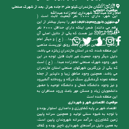
موقعیت اجتماعی
امام زاده عبدالله. شهرداری امام زاده عبدالله
این شهر، دارای 7000 نفر جمعیت ثابت است (
مسئولین شهر جمعیت ثابت شهر را بسیار بیشتر از این
تلفن:
6-01143123755
رقم می دانند) ضمن اینکه دارای حداقل 2000 نفر
نقشه سایت
جمعیت غیرثابت نیز هست که یکی از دلایل اصلی آن
وجود حرم مقدس امام زاده عبدا... ( ع ) و دیگر امام
زادگان است، این موضوع باعث رونق توریست مذهبی
این منطقه شده، که در استان مازندران زبانزد می باشد،
دلیل دیگر وجود جمعیت غیر ثابت قابل توجه در این
شهر، وجود شهرک صنعتی امام زاده عبدا... ( ع ) است
که یکی از بزرگترین شهرکهای صنعتی استان مازندران
می باشد، همچنین وجود مناطق زیبا و دلپذیر از جمله
منطقه نمونه گردشگری سنگ درگاه و رودخانه آلشیرود
و نیز وجود دانشگاه شمال و دانشگاه توحید با حضور
دانشجویان زیاد و مسکن مهر باعث ورود مسافران به
این منطقه شده است
موقعیت اقتصادی شهر و شهرداری
اقتصاد شهر بر پایه کشاورزی و دامداری استوار بوده و
با توجه به شیوه سنتی تولید و همچنین سرانه پایین
زمین کشاورزی، درآمد سرانه شهروندان پایین است،
به همین دلیل درآمدهای شهرداری ناچیز بوده و کفاف
فعالیت های عمرانی را نمی کند. همچنین علیرغم وجود
پتانسیل های اشاره شده اعم از توریست مذهبی و