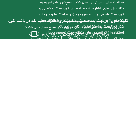
توریست طبیعی و ... عدم وجود زیر ساخت ها و سرمایه
گذاری لازم باعث شده است، شهر تنها به عنوان محل
کلیه حقوق این وبسایت متعلق به شهرداری امامزاده عبدالله می باشد. کپی
گذر توریست یا استراحتگاه آنان درآید
هرگونه مطلب از این سایت بدون ذکر منبع مجاز نمی باشد.
استفاده از توانمندی های منطقه جهت توسعه پایدار
طراحی و اجرا توسط
گروه مهندسی رایان ارتباط
همانگونه که گفته شد در حال حاضر با توجه به تازه
تأسیس بودن شهرداری و از درآمد کافی برای رسیدگی
به مشکلات موجود در شهر برخوردار نیست، ولی با توجه
به توانمندی هایی که در شهر وجود دارد می توان با
سرمایه گذاری های لازم به درآمدهای پایدار برای حل
این مشکلات دست یافت. یکی از توانمندی های شهر
وجود رودخانه آلش رود است . نزدیک به 5 کیلومتر از
آن در حریم شهر امام زاده عبدا... (ع ) قرار گرفته و
بستر این رودخانه با توجه به قرارگیری آن در حد فاصل
مناطق کوهستانی و جلگه ای طغیانی بوده و سالانه با
نشست حجم بالایی از انباشت های مناسب رودخانه ای (
شن و ماسه ) مواجه می باشد. که خود تهدیدی برای
زمین ها و سازه های اطراف آن است که با برداشت
منطقی می توان آنرا به فرصتی مناسب تبدیل کرد.
شهرداری در صورت تهیه ماشین آلات و تجهیزات مورد
نیاز و بهره برداری از شن وماسه آلش رود می تواند آنرا
برای عمران در سطح شهر بکارگیرد تا قسمتی از مشکلات
اشاره شده را مرتفع سازد