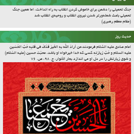
تحمیلی باعث شعله‌ورتر شدن نیروی انقلاب و روحیه‌ی انقلاب شد
(مقام معظم رهبری)
حدیث روز
امام صادق علیه السّلام فرمودند:مَن أرادَ اللّه بِهِ الخَیرَ قَذَفَ فی قَلبِهِ حُبَّ الحُسَینِ
علیه السلام و حُبَّ زیارَتِهِ.کسى که خدا خیرخواه او باشد، محبّت حسین (علیه السّلام)
و شوق زیارتش را در دل او مى اندازد.بحار الأنوار، ج. ۹۸، ص. ۷۶