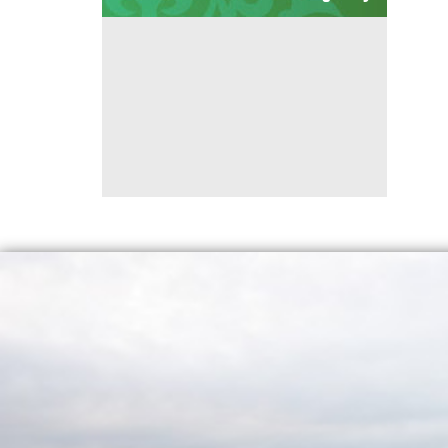
آبشار زیبای سنگ درکا
هواشناسی