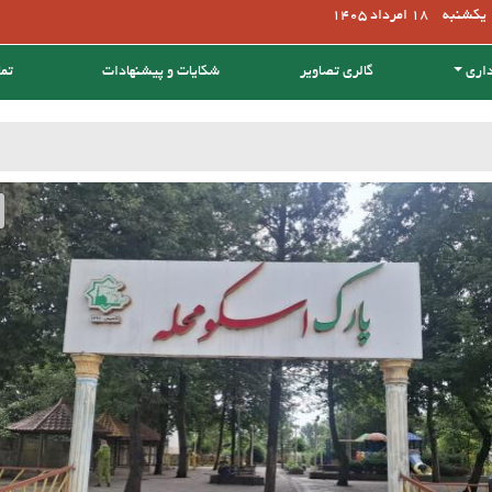
یکشنبه
18 امرداد 1405
داری
گالری تصاویر
شکایات و پیشنهادات
تما