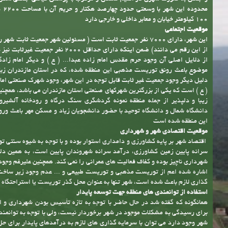
تاریخچه شهر و افتتاح شهرداری
شهر امام زاده عبدا... ( ع ) با توجه به موقعیت های جمعیتی و جغرافیایی و زیارتی
31/4/91 طبق مصوبه شماره 82302/ت46828ک، هیأت دولت و 
اسکومحله، کاسمده و اسپند به شهر تبدیل شده و متعاقب آن شهرداری امام زاده ع
نیز در تاریخ 5/12/91 افتتاح گردید
موقعیت سیاسی، جغرافیایی
شهر امام زاده عبدا... ( ع ) در استان مازندران، شهرستان آمل و بخش امام زاده 
قرار داشته و از نظر جغرافیایی در جنوب شهر آمل و در ابتدای منطقه جنگلی حد 
و جنگل به صورت شهری در اقلیم معتدل و مرطوب با پوشش گیاهی جنگلی شکل
محدوده
100 کیلومتر خیابان و معابر داخلی و خارجی دارد
موقعیت اجتماعی
این شهر، دارای 7000 نفر جمعیت ثابت است ( مسئولین شهر جمعیت ثابت شه
از این رقم می دانند) ضمن اینکه دارای حداقل 2000 نفر 
از دلایل اصلی آن وجود حرم مقدس امام زاده عبدا... ( ع ) و دیگر امام زاد
موضوع باعث رونق توریست مذهبی این منطقه شده، که در استان مازندران زبا
دلیل دیگر وجود جمعیت غیر ثابت قابل توجه در این شهر، وجود شهرک صنعتی امام 
( ع ) است که یکی از بزرگترین شهرکهای صنعتی استان مازندران می باشد، همچنی
زیبا و دلپذیر از جمله منطقه نمونه گردشگری سنگ درگاه و رودخانه آلشیرو