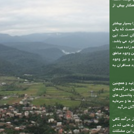
 خود در تاریخ
از مجموع سه روستای سابق
بدا... ( ع )
عبدا... ( ع )
فاصل بین کوه
 گرفته است.
 این شهر با وسعتی حدود چهارصد هکتار و حریم آن با مساحت 2200 هکتار بیش از
ر را بسیار بیشتر
جمعیت غیرثابت نیز هست که یکی
گان است، این
نزد می باشد،
زاده عبدا...
ن وجود مناطق
د و نیز وجود