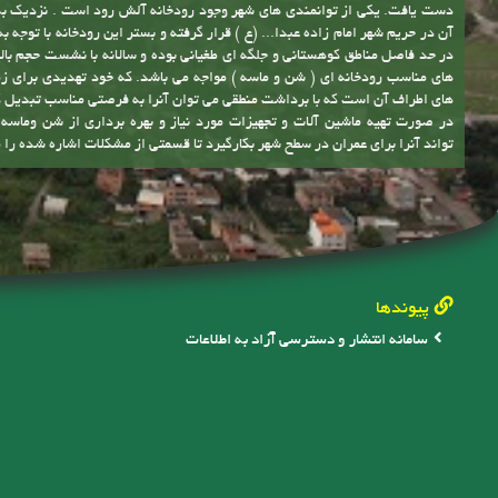
دانشگاه شمال و دانشگاه توحید با حضور دانشجویان زیاد و مسکن مهر باعث ورو
این منطقه شده است
موقعیت اقتصادی شهر و شهرداری
اقتصاد شهر بر پایه کشاورزی و دامداری استوار بوده و با توجه به شیوه سنتی تو
سرانه پایین زمین کشاورزی، درآمد سرانه شهروندان پایین است، به همین دل
شهرداری ناچیز بوده و کفاف فعالیت های عمرانی را نمی کند. همچنین علیرغم وجود
اشاره شده اعم از توریست مذهبی و توریست طبیعی و ... عدم وجود زیر ساخت
گذاری لازم باعث شده است، شهر تنها به عنوان محل گذر توریست یا استراحتگاه 
استفاده از توانمندی های منطقه جهت توسعه پایدار
همانگونه که گفته شد در حال حاضر با توجه به تازه تأسیس بودن شهرداری و ا
برای رسیدگی به مشکلات موجود در شهر برخوردار نیست، ولی با توجه به توانمند
شهر وجود دارد می توان با سرمایه گذاری های لازم به درآمدهای پایدار برای ح
آن در حریم شهر امام زاده عبدا... (ع ) قرار گرفته و بستر این رودخانه با توجه ب
در حد فاصل مناطق کوهستانی و جلگه ای طغیانی بوده و سالانه با نشست حجم بالا
های مناسب رودخانه ای ( شن و ماسه ) مواجه می باشد. که خود تهدیدی برای زم
های اطراف آن است که با برداشت منطقی می توان آنرا به فرصتی مناسب تبدیل 
در صورت تهیه ماشین آلات و تجهیزات مورد نیاز و بهره برداری از شن وماس
تواند آنرا برای عمران در سطح شهر بکارگیرد تا قسمتی از مشکلات اشاره شده را 