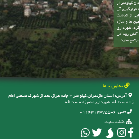
د مسافران به
لید و همچنین
یل درآمدهای
 پتانسیل های
 ها و سرمایه
آنان درآید
ز درآمد کافی
ی هایی که در
ل این مشکلات
دست یافت. یکی از توانمندی های شهر وجود رودخانه آلش رود است . نزدیک به 5 کیلومتر از
ه قرارگیری آن
یی از انباشت
ین ها و سازه
کرد. شهرداری
ه آلش رود می
مرتفع سازد