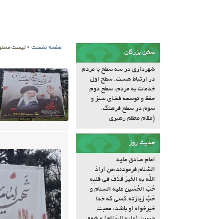
صفحه نخست
>
لیست محتوا
سخن بزرگان
شهرداری در سه سطح با مردم
در ارتباط هست. سطح اول
خدمات به مردم، سطح دوم
حفظ و توسعه فضای سبز و
سوم در سطح فرهنگ.
(مقام معظم رهبری
حدیث روز
امام صادق علیه
السّلام فرمودند:مَن أرادَ
اللّه بِهِ الخَیرَ قَذَفَ فی قَلبِهِ
حُبَّ الحُسَینِ علیه السلام و
حُبَّ زیارَتِهِ.کسى که خدا
خیرخواه او باشد، محبّت