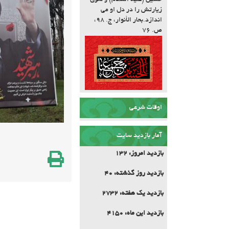
حسین (علیه السّلام) و شوق
زیارتش را در دل او مى
اندازد.بحار الأنوار، ج. ۹۸،
ص. ۷۶
اوقات شرعی
آمار بازدید سایت
بازدید امروز:
132
بازدید روز گذشته:
40
بازدید یک هفته:
2732
بازدید این ماه:
4150