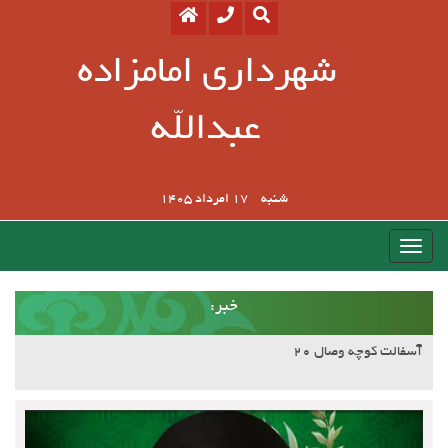
شهرداری امامزاده
عبدالله
شنبه
17 امرداد 1405
:خبر
آسفالت کوچه وصال ۲۰