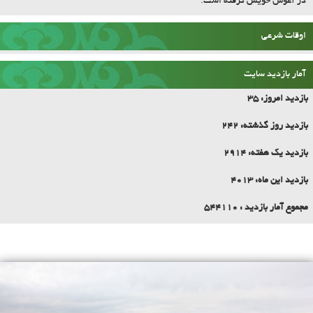
بازدید امروز:
35
بازدید روز گذشته:
242
بازدید یک هفته:
2914
بازدید این ماه:
4013
مجموع آمار بازدید :
544110
تاریخچه شهر و افتتاح شهرداری
شهر امام زاده عبدا... ( ع ) با توجه به موقعیت های