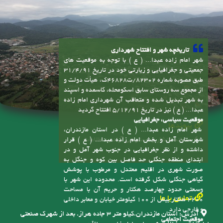
جمعیتی و جغرافیایی و زیارتی خود در تاریخ 31/4/91
طبق مصوبه شماره 82302/ت46828ک، هیأت دولت و
از مجموع سه روستای سابق اسکومحله، کاسمده و اسپند
به شهر تبدیل شده و متعاقب آن شهرداری امام زاده
عبدا... ( ع ) نیز در تاریخ 5/12/91 افتتاح گردید
موقعیت سیاسی، جغرافیایی
پیوندها
شهر امام زاده عبدا... ( ع ) در استان مازندران،
سامانه انتشار و دسترسی آزاد به اطلاعات
شهرستان آمل و بخش امام زاده عبدا... ( ع ) قرار
داشته و از نظر جغرافیایی در جنوب شهر آمل و در
ابتدای منطقه جنگلی حد فاصل بین کوه و جنگل به
صورت شهری در اقلیم معتدل و مرطوب با پوشش
گیاهی جنگلی شکل گرفته است. محدوده این شهر با
وسعتی حدود چهارصد هکتار و حریم آن با مساحت
تماس با ما
2200 هکتار بیش از 100 کیلومتر خیابان و معابر داخلی
و خارجی دارد
آدرس:
استان مازندران.کیلو متر ۳ جاده هراز. بعد از شهرک صنعتی
موقعیت اجتماعی
امام زاده عبدالله. شهرداری امام زاده عبدالله
این شهر، دارای 7000 نفر جمعیت ثابت است (
مسئولین شهر جمعیت ثابت شهر را بسیار بیشتر از این
تلفن:
6-01143123755
رقم می دانند) ضمن اینکه دارای حداقل 2000 نفر
نقشه سایت
جمعیت غیرثابت نیز هست که یکی از دلایل اصلی آن
وجود حرم مقدس امام زاده عبدا... ( ع ) و دیگر امام
زادگان است، این موضوع باعث رونق توریست مذهبی