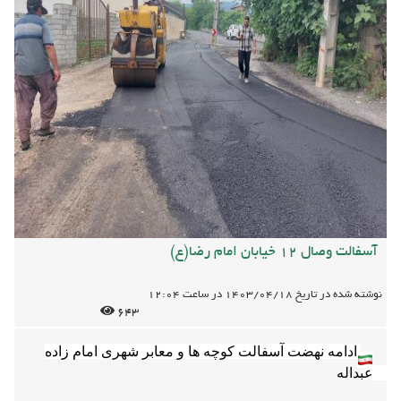
آسفالت وصال 12 خیابان امام رضا(ع)
نوشته شده در تاریخ
1403/04/18
در ساعت
12:04
643
ادامه نهضت آسفالت کوچه ها و معابر شهری امام زاده 
اجرای آسفالت  کوچه وصال ۱۲ خیابان امام رضا(ع) شهر 
امام زاده عبداله توسط واحد فنی عمرانی شهرداری امام 