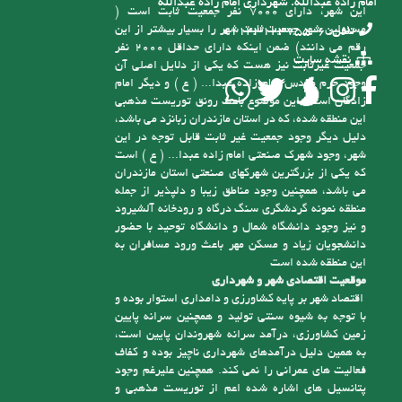
این منطقه شده، که در استان مازندران زبانزد می باشد،
دلیل دیگر وجود جمعیت غیر ثابت قابل توجه در این
شهر، وجود شهرک صنعتی امام زاده عبدا... ( ع ) است
که یکی از بزرگترین شهرکهای صنعتی استان مازندران
می باشد، همچنین وجود مناطق زیبا و دلپذیر از جمله
منطقه نمونه گردشگری سنگ درگاه و رودخانه آلشیرود
و نیز وجود دانشگاه شمال و دانشگاه توحید با حضور
دانشجویان زیاد و مسکن مهر باعث ورود مسافران به
این منطقه شده است
موقعیت اقتصادی شهر و شهرداری
اقتصاد شهر بر پایه کشاورزی و دامداری استوار بوده و
با توجه به شیوه سنتی تولید و همچنین سرانه پایین
زمین کشاورزی، درآمد سرانه شهروندان پایین است،
به همین دلیل درآمدهای شهرداری ناچیز بوده و کفاف
فعالیت های عمرانی را نمی کند. همچنین علیرغم وجود
پتانسیل های اشاره شده اعم از توریست مذهبی و
توریست طبیعی و ... عدم وجود زیر ساخت ها و سرمایه
گذاری لازم باعث شده است، شهر تنها به عنوان محل
کلیه حقوق این وبسایت متعلق به شهرداری امامزاده عبدالله می باشد. کپی
گذر توریست یا استراحتگاه آنان درآید
هرگونه مطلب از این سایت بدون ذکر منبع مجاز نمی باشد.
استفاده از توانمندی های منطقه جهت توسعه پایدار
طراحی و اجرا توسط
گروه مهندسی رایان ارتباط
همانگونه که گفته شد در حال حاضر با توجه به تازه
تأسیس بودن شهرداری و از درآمد کافی برای رسیدگی
به مشکلات موجود در شهر برخوردار نیست، ولی با توجه