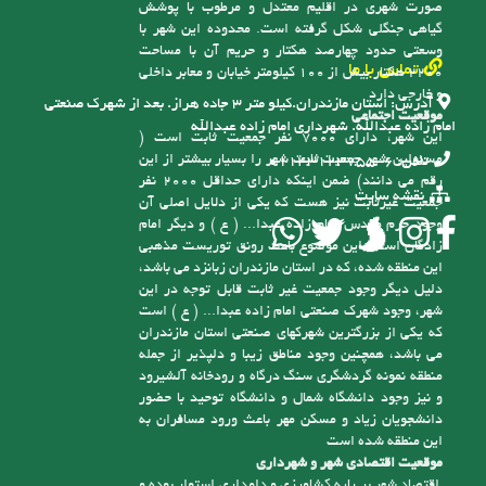
آدرس:
استان مازندران.کیلو متر ۳ جاده هراز. بعد از شهرک صنعتی
موقعیت اجتماعی
امام زاده عبدالله. شهرداری امام زاده عبدالله
این شهر، دارای 7000 نفر جمعیت ثابت است (
مسئولین شهر جمعیت ثابت شهر را بسیار بیشتر از این
تلفن:
6-01143123755
رقم می دانند) ضمن اینکه دارای حداقل 2000 نفر
نقشه سایت
جمعیت غیرثابت نیز هست که یکی از دلایل اصلی آن
وجود حرم مقدس امام زاده عبدا... ( ع ) و دیگر امام
زادگان است، این موضوع باعث رونق توریست مذهبی
این منطقه شده، که در استان مازندران زبانزد می باشد،
دلیل دیگر وجود جمعیت غیر ثابت قابل توجه در این
شهر، وجود شهرک صنعتی امام زاده عبدا... ( ع ) است
که یکی از بزرگترین شهرکهای صنعتی استان مازندران
می باشد، همچنین وجود مناطق زیبا و دلپذیر از جمله
منطقه نمونه گردشگری سنگ درگاه و رودخانه آلشیرود
و نیز وجود دانشگاه شمال و دانشگاه توحید با حضور
دانشجویان زیاد و مسکن مهر باعث ورود مسافران به
این منطقه شده است
موقعیت اقتصادی شهر و شهرداری
اقتصاد شهر بر پایه کشاورزی و دامداری استوار بوده و
با توجه به شیوه سنتی تولید و همچنین سرانه پایین
زمین کشاورزی، درآمد سرانه شهروندان پایین است،
به همین دلیل درآمدهای شهرداری ناچیز بوده و کفاف
فعالیت های عمرانی را نمی کند. همچنین علیرغم وجود