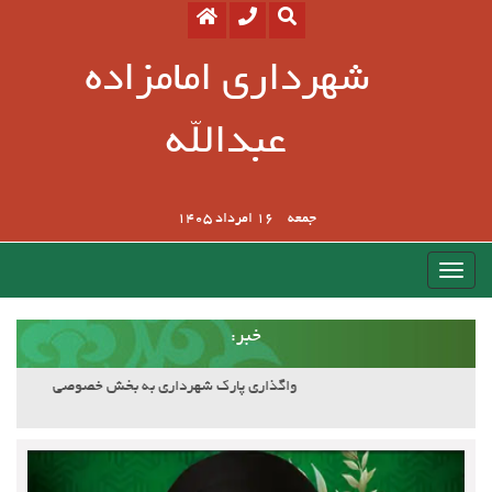
شهرداری امامزاده
عبدالله
جمعه
16 امرداد 1405
:خبر
آسفالت کوچه وصال ۲۰