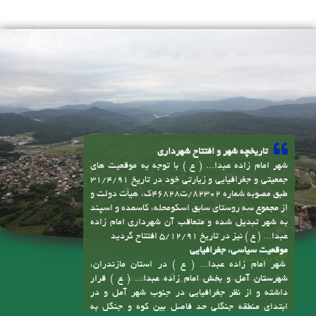
تاریخچه شهر و افتتاح شهرداری
شهر امام زاده عبدا... ( ع ) با توجه به موقعیت های
جمعیتی و جغرافیایی و زیارتی خود در تاریخ 31/4/91
طبق مصوبه شماره 82302/ت46828ک، هیأت دولت و
از مجموع سه روستای سابق اسکومحله، کاسمده و اسپند
به شهر تبدیل شده و متعاقب آن شهرداری امام زاده
عبدا... ( ع ) نیز در تاریخ 5/12/91 افتتاح گردید
موقعیت سیاسی، جغرافیایی
پیوندها
شهر امام زاده عبدا... ( ع ) در استان مازندران،
سامانه انتشار و دسترسی آزاد به اطلاعات
شهرستان آمل و بخش امام زاده عبدا... ( ع ) قرار
داشته و از نظر جغرافیایی در جنوب شهر آمل و در
ابتدای منطقه جنگلی حد فاصل بین کوه و جنگل به
صورت شهری در اقلیم معتدل و مرطوب با پوشش
گیاهی جنگلی شکل گرفته است. محدوده این شهر با
وسعتی حدود چهارصد هکتار و حریم آن با مساحت
تماس با ما
2200 هکتار بیش از 100 کیلومتر خیابان و معابر داخلی
و خارجی دارد