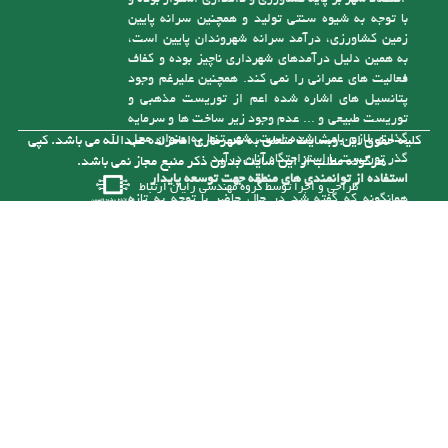
پتانسیل های اشاره شده اعم از توریست مذهبی و
توریست طبیعی و ... عدم وجود زیر ساخت ها و سرمایه
گذاری لازم باعث شده است، شهر تنها به عنوان محل
کلیه حقوق این وبسایت متعلق به شهرداری امامزاده عبدالله می باشد. کپی
گذر توریست یا استراحتگاه آنان درآید
هرگونه مطلب از این سایت بدون ذکر منبع مجاز نمی باشد.
استفاده از توانمندی های منطقه جهت توسعه پایدار
طراحی و اجرا توسط
گروه مهندسی رایان ارتباط
همانگونه که گفته شد در حال حاضر با توجه به تازه
تأسیس بودن شهرداری و از درآمد کافی برای رسیدگی
به مشکلات موجود در شهر برخوردار نیست، ولی با توجه
به توانمندی هایی که در شهر وجود دارد می توان با
سرمایه گذاری های لازم به درآمدهای پایدار برای حل
این مشکلات دست یافت. یکی از توانمندی های شهر
وجود رودخانه آلش رود است . نزدیک به 5 کیلومتر از
آن در حریم شهر امام زاده عبدا... (ع ) قرار گرفته و
بستر این رودخانه با توجه به قرارگیری آن در حد فاصل
مناطق کوهستانی و جلگه ای طغیانی بوده و سالانه با
نشست حجم بالایی از انباشت های مناسب رودخانه ای (
شن و ماسه ) مواجه می باشد. که خود تهدیدی برای
زمین ها و سازه های اطراف آن است که با برداشت
منطقی می توان آنرا به فرصتی مناسب تبدیل کرد.
شهرداری در صورت تهیه ماشین آلات و تجهیزات مورد
نیاز و بهره برداری از شن وماسه آلش رود می تواند آنرا
برای عمران در سطح شهر بکارگیرد تا قسمتی از مشکلات