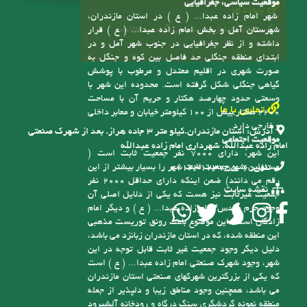
به شهر تبدیل شده و متعاقب آن شهرداری امام زاده
عبدا... ( ع ) نیز در تاریخ 5/12/91 افتتاح گردید
موقعیت سیاسی، جغرافیایی
پیوندها
شهر امام زاده عبدا... ( ع ) در استان مازندران،
سامانه انتشار و دسترسی آزاد به اطلاعات
شهرستان آمل و بخش امام زاده عبدا... ( ع ) قرار
داشته و از نظر جغرافیایی در جنوب شهر آمل و در
ابتدای منطقه جنگلی حد فاصل بین کوه و جنگل به
صورت شهری در اقلیم معتدل و مرطوب با پوشش
گیاهی جنگلی شکل گرفته است. محدوده این شهر با
وسعتی حدود چهارصد هکتار و حریم آن با مساحت
تماس با ما
2200 هکتار بیش از 100 کیلومتر خیابان و معابر داخلی
و خارجی دارد
آدرس:
استان مازندران.کیلو متر ۳ جاده هراز. بعد از شهرک صنعتی
موقعیت اجتماعی
امام زاده عبدالله. شهرداری امام زاده عبدالله
این شهر، دارای 7000 نفر جمعیت ثابت است (
مسئولین شهر جمعیت ثابت شهر را بسیار بیشتر از این
تلفن:
6-01143123755
رقم می دانند) ضمن اینکه دارای حداقل 2000 نفر
نقشه سایت
جمعیت غیرثابت نیز هست که یکی از دلایل اصلی آن
وجود حرم مقدس امام زاده عبدا... ( ع ) و دیگر امام
زادگان است، این موضوع باعث رونق توریست مذهبی
این منطقه شده، که در استان مازندران زبانزد می باشد،
دلیل دیگر وجود جمعیت غیر ثابت قابل توجه در این
شهر، وجود شهرک صنعتی امام زاده عبدا... ( ع ) است
که یکی از بزرگترین شهرکهای صنعتی استان مازندران