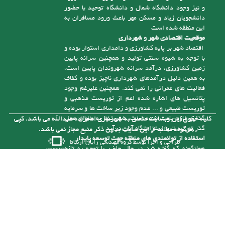
می باشد، همچنین وجود مناطق زیبا و دلپذیر از جمله
منطقه نمونه گردشگری سنگ درگاه و رودخانه آلشیرود
و نیز وجود دانشگاه شمال و دانشگاه توحید با حضور
دانشجویان زیاد و مسکن مهر باعث ورود مسافران به
این منطقه شده است
موقعیت اقتصادی شهر و شهرداری
اقتصاد شهر بر پایه کشاورزی و دامداری استوار بوده و
با توجه به شیوه سنتی تولید و همچنین سرانه پایین
زمین کشاورزی، درآمد سرانه شهروندان پایین است،
به همین دلیل درآمدهای شهرداری ناچیز بوده و کفاف
فعالیت های عمرانی را نمی کند. همچنین علیرغم وجود
پتانسیل های اشاره شده اعم از توریست مذهبی و
توریست طبیعی و ... عدم وجود زیر ساخت ها و سرمایه
گذاری لازم باعث شده است، شهر تنها به عنوان محل
کلیه حقوق این وبسایت متعلق به شهرداری امامزاده عبدالله می باشد. کپی
گذر توریست یا استراحتگاه آنان درآید
هرگونه مطلب از این سایت بدون ذکر منبع مجاز نمی باشد.
استفاده از توانمندی های منطقه جهت توسعه پایدار
طراحی و اجرا توسط
گروه مهندسی رایان ارتباط
همانگونه که گفته شد در حال حاضر با توجه به تازه
تأسیس بودن شهرداری و از درآمد کافی برای رسیدگی
به مشکلات موجود در شهر برخوردار نیست، ولی با توجه
به توانمندی هایی که در شهر وجود دارد می توان با
سرمایه گذاری های لازم به درآمدهای پایدار برای حل
این مشکلات دست یافت. یکی از توانمندی های شهر