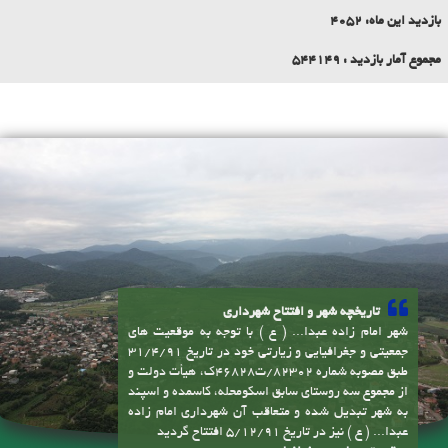
بازدید یک هفته:
2634
بازدید این ماه:
4052
مجموع آمار بازدید :
544149
تاریخچه شهر و افتتاح شهرداری
شهر امام زاده عبدا... ( ع ) با توجه به موقعیت های
جمعیتی و جغرافیایی و زیارتی خود در تاریخ 31/4/91
طبق مصوبه شماره 82302/ت46828ک، هیأت دولت و
از مجموع سه روستای سابق اسکومحله، کاسمده و اسپند