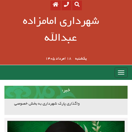
شهرداری امامزاده
عبدالله
یکشنبه
18 امرداد 1405
:خبر
آسفالت کوچه وصال ۲۰